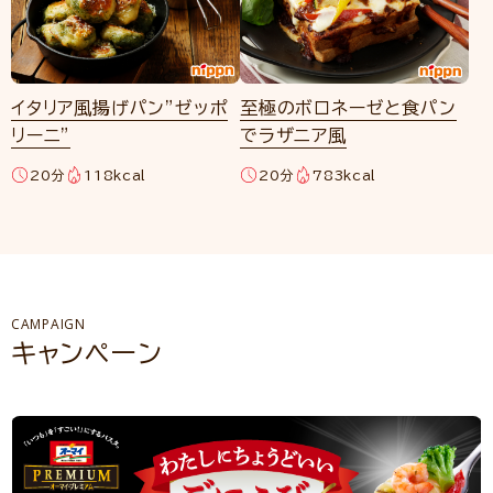
イタリア風揚げパン”ゼッポ
至極のボロネーゼと食パン
リーニ”
でラザニア風
20分
118kcal
20分
783kcal
CAMPAIGN
キャンペーン