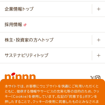
Q & A
ニップンの
アマニ 業務用サイト
キャンペーン
企業情報トップ
よくあるご質問
ソイルプロブランドサイト
ご挨拶
改善事例
ベジカフェブランドサイト
採用情報
会社概要
家庭用商品のお問合せ
事業紹介
業務用商品のお問合せ
株主・投資家の方へトップ
会社紹介ムービー
IRニュース
経営理念・経営方針・
行動規範・行動指針
サステナビリティトップ
わかる！ニップン
ニップンの歴史
ニップンのサステナビリティ
財務ハイライト
主要関係会社/海外現地法人
基本方針
IR情報
事業場・工場一覧
環境
IRライブラリ
本サイトでは、お客様にウェブサイトを快適にご利用いただくと
プライバシーポリシー
ともに、提供する情報やサービスの充実化等の目的のため、クッ
社会
株主総会・株式関連情報／社債・格付情報
クッキーポリシー
キー（Cookie）を使用しています。右記の「同意する」ボタンを
動作環境について
食育への取り組み
よくいただくご質問
押したすることで、クッキーの使用に同意したものとみなされま
ソーシャルメディアガイドライン