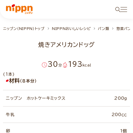
ニップン（NIPPN）トップ
NIPPNおいしいレシピ
パン類
惣菜パン
焼きアメリカンドッグ
30
193
分
kcal
(1本)
材料
（8本分）
ニップン ホットケーキミックス
200ｇ
牛乳
200ｃｃ
卵
1個