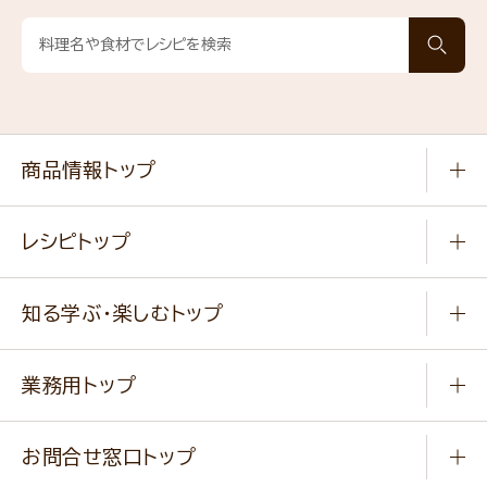
商品情報トップ
常温食品
レシピトップ
冷凍食品
商品から選ぶ
健康食品・他
知る学ぶ・楽しむトップ
料理から選ぶ
商品ブランド
知る学ぶ
作り方動画
新商品・リニューアル商品
業務用トップ
楽しむ
基本のレシピ
通販サイト一覧
商品カテゴリ
ふっくらパンをつくりましょう
みなさまのレシピはこちら
お問合せ窓口トップ
パンフレット一覧
小麦を育てよう