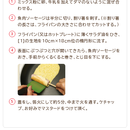
ミックス粉に卵、牛乳を加えてダマのないように混ぜ合
わせる。
魚肉ソーセージは半分に切り、割り箸を刺す。（※割り箸
の長さは、フライパンの大きさに合わせてカットする。）
フライパン（又はホットプレート）に薄くサラダ油をひき、
[1]の生地を10ｃｍ×18ｃｍ位の楕円形に流す。
表面にぷつぷつと穴が開いてきたら、魚肉ソーセージを
おき、手前からくるくると巻き、とじ目を下にする。
蓋をし、弱火にして約5分、中まで火を通す。ケチャッ
プ、お好みでマスタードをつけて頂く。