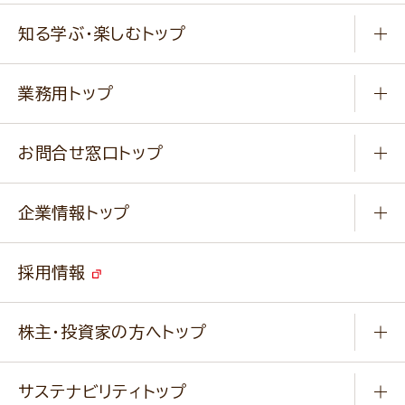
商品から選ぶ
健康食品・他
知る学ぶ・楽しむトップ
料理から選ぶ
商品ブランド
知る学ぶ
作り方動画
新商品・リニューアル商品
業務用トップ
楽しむ
基本のレシピ
通販サイト一覧
商品カテゴリ
ふっくらパンをつくりましょう
みなさまのレシピはこちら
お問合せ窓口トップ
パンフレット一覧
小麦を育てよう
Q & A
ニップンの
アマニ 業務用サイト
キャンペーン
企業情報トップ
よくあるご質問
ソイルプロブランドサイト
ご挨拶
改善事例
ベジカフェブランドサイト
採用情報
会社概要
家庭用商品のお問合せ
事業紹介
業務用商品のお問合せ
株主・投資家の方へトップ
会社紹介ムービー
IRニュース
経営理念・経営方針・
行動規範・行動指針
サステナビリティトップ