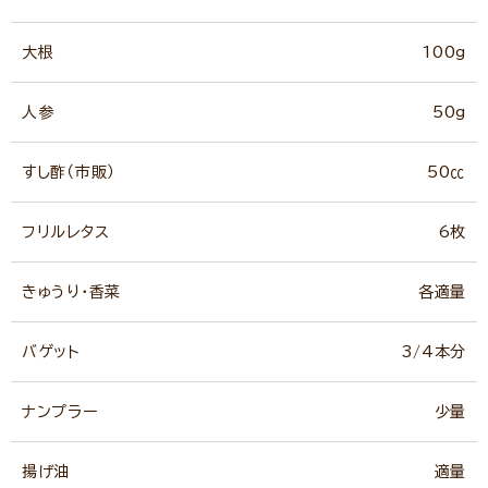
大根
100g
人参
50g
すし酢（市販）
50㏄
フリルレタス
6枚
きゅうり・香菜
各適量
バゲット
3/4本分
ナンプラー
少量
揚げ油
適量