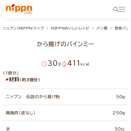
ニップン（NIPPN）トップ
NIPPNおいしいレシピ
パン類
惣菜パン
から揚げのバインミー
30
411
分
kcal
(1個分)
材料
（約3個分）
ニップン 伝説のから揚げ粉
50g
鶏胸肉（皮なし）
250g
水
50㏄