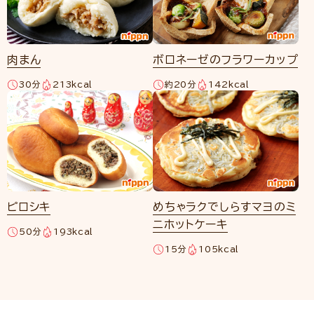
肉まん
ボロネーゼのフラワーカップ
30分
213kcal
約20分
142kcal
ピロシキ
めちゃラクでしらすマヨのミ
ニホットケーキ
50分
193kcal
15分
105kcal