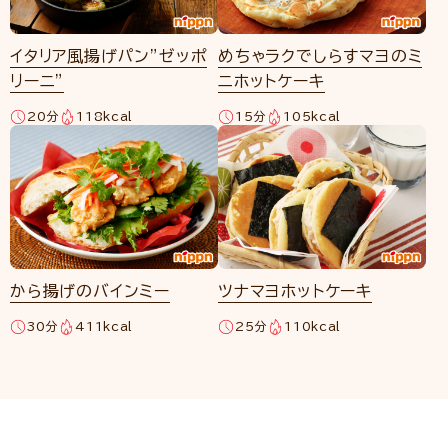
イタリア風揚げパン”ゼッポ
めちゃラクでしらすマヨのミ
リーニ”
ニホットケーキ
20分
118kcal
15分
105kcal
から揚げのバインミー
ツナマヨホットケーキ
30分
411kcal
25分
110kcal