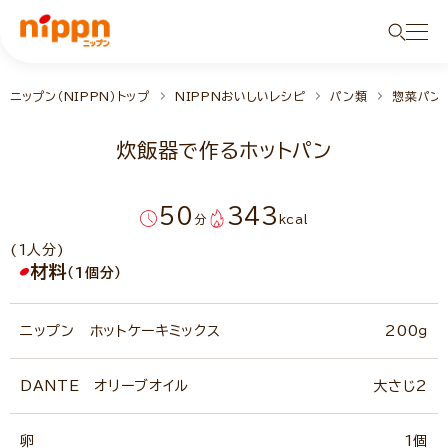
ニップン（NIPPN）トップ
NIPPNおいしいレシピ
パン類
惣菜パン
炊飯器で作るホットパン
50
343
分
kcal
(1人分)
材料
（1個分）
ニップン ホットケーキミックス
200ｇ
DANTE オリーブオイル
大さじ2
卵
1個