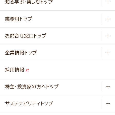
知る学ぶ・楽しむトップ
料理から選ぶ
商品ブランド
知る学ぶ
作り方動画
新商品・リニューアル商品
業務用トップ
楽しむ
基本のレシピ
通販サイト一覧
商品カテゴリ
ふっくらパンをつくりましょう
みなさまのレシピはこちら
お問合せ窓口トップ
パンフレット一覧
小麦を育てよう
Q & A
ニップンの
アマニ 業務用サイト
キャンペーン
企業情報トップ
よくあるご質問
ソイルプロブランドサイト
ご挨拶
改善事例
ベジカフェブランドサイト
採用情報
会社概要
家庭用商品のお問合せ
事業紹介
業務用商品のお問合せ
株主・投資家の方へトップ
会社紹介ムービー
IRニュース
経営理念・経営方針・
行動規範・行動指針
サステナビリティトップ
わかる！ニップン
ニップンの歴史