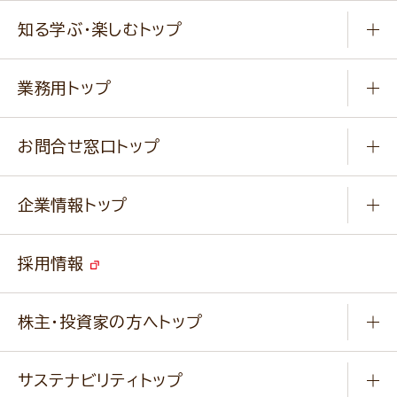
商品から選ぶ
健康食品・他
知る学ぶ・楽しむトップ
料理から選ぶ
商品ブランド
知る学ぶ
作り方動画
新商品・リニューアル商品
業務用トップ
楽しむ
基本のレシピ
通販サイト一覧
商品カテゴリ
ふっくらパンをつくりましょう
みなさまのレシピはこちら
お問合せ窓口トップ
パンフレット一覧
小麦を育てよう
Q & A
ニップンの
アマニ 業務用サイト
キャンペーン
企業情報トップ
よくあるご質問
ソイルプロブランドサイト
ご挨拶
改善事例
ベジカフェブランドサイト
採用情報
会社概要
家庭用商品のお問合せ
事業紹介
業務用商品のお問合せ
株主・投資家の方へトップ
会社紹介ムービー
IRニュース
経営理念・経営方針・
行動規範・行動指針
サステナビリティトップ
わかる！ニップン