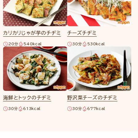
カリカリじゃが芋のチヂミ
チーズチヂミ
20分
540kcal
30分
530kcal
海鮮とトックのチヂミ
野沢菜チーズのチヂミ
30分
613kcal
30分
677kcal