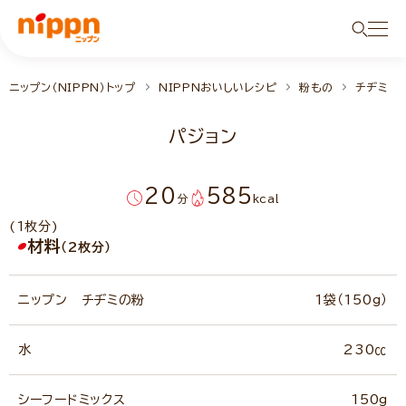
ニップン（NIPPN）トップ
NIPPNおいしいレシピ
粉もの
チヂミ
パジョン
20
585
分
kcal
(1枚分)
材料
（2枚分）
ニップン チヂミの粉
1袋（150g）
水
230㏄
シーフードミックス
150g