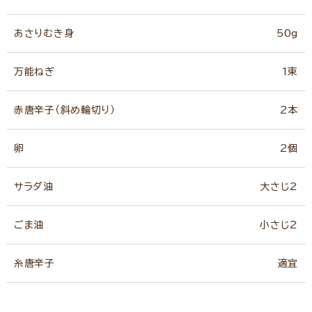
あさりむき身
50g
万能ねぎ
1束
赤唐辛子（斜め輪切り）
2本
卵
2個
サラダ油
大さじ2
ごま油
小さじ2
糸唐辛子
適宜