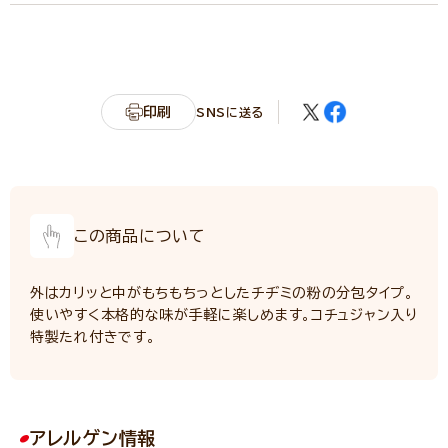
エネルギー
566kcal
たんぱく質
11.1g
脂質
4.1g
炭水化物
121.0g
印刷
SNSに送る
カリウム
231.4mg
リン
156.3mg
食塩相当量
6.1g
この商品について
外はカリッと中がもちもちっとしたチヂミの粉の分包タイプ。
使いやすく本格的な味が手軽に楽しめます。コチュジャン入り
特製たれ付きです。
アレルゲン情報