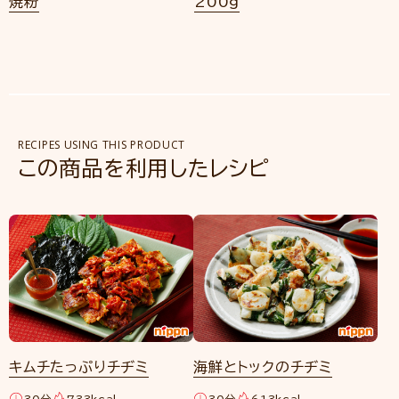
焼粉
200g
RECIPES USING THIS PRODUCT
この商品を利用したレシピ
キムチたっぷりチヂミ
海鮮とトックのチヂミ
30分
733kcal
30分
613kcal