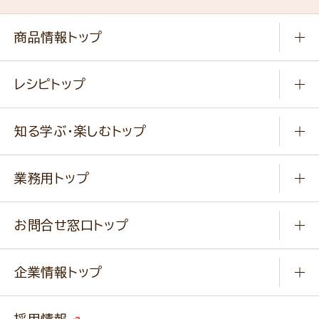
商品情報トップ
常温食品
レシピトップ
冷凍食品
商品から選ぶ
健康食品・他
知る学ぶ・楽しむトップ
料理から選ぶ
商品ブランド
知る学ぶ
作り方動画
新商品・リニューアル商品
業務用トップ
楽しむ
基本のレシピ
通販サイト一覧
商品カテゴリ
ふっくらパンをつくりましょう
みなさまのレシピはこちら
お問合せ窓口トップ
パンフレット一覧
小麦を育てよう
Q & A
ニップンの
アマニ 業務用サイト
キャンペーン
企業情報トップ
よくあるご質問
ソイルプロブランドサイト
ご挨拶
改善事例
ベジカフェブランドサイト