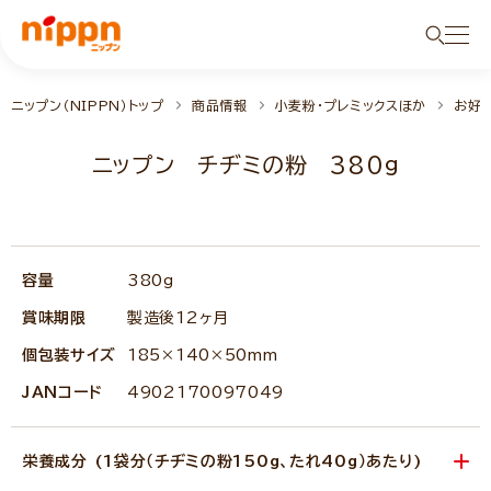
ニップン（NIPPN）トップ
商品情報
小麦粉・プレミックスほか
お好
ニップン チヂミの粉 380g
NEW
容量
380g
賞味期限
製造後12ヶ月
個包装サイズ
185×140×50mm
JANコード
4902170097049
栄養成分 (1袋分（チヂミの粉150g、たれ40g）あたり)