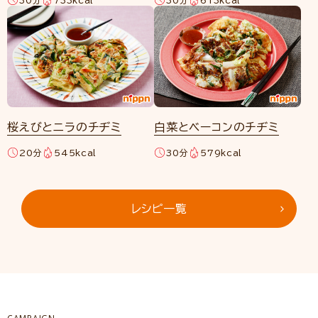
桜えびとニラのチヂミ
白菜とベーコンのチヂミ
20分
545kcal
30分
579kcal
レシピ一覧