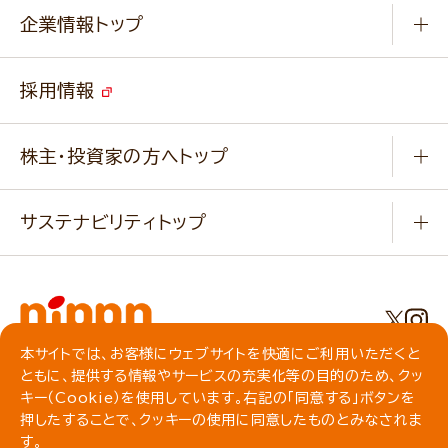
Q & A
ニップンの
アマニ 業務用サイト
キャンペーン
企業情報トップ
よくあるご質問
ソイルプロブランドサイト
ご挨拶
改善事例
ベジカフェブランドサイト
採用情報
会社概要
家庭用商品のお問合せ
事業紹介
業務用商品のお問合せ
株主・投資家の方へトップ
会社紹介ムービー
IRニュース
経営理念・経営方針・
行動規範・行動指針
サステナビリティトップ
わかる！ニップン
ニップンの歴史
ニップンのサステナビリティ
財務ハイライト
主要関係会社/海外現地法人
基本方針
IR情報
事業場・工場一覧
環境
IRライブラリ
本サイトでは、お客様にウェブサイトを快適にご利用いただくと
プライバシーポリシー
ともに、提供する情報やサービスの充実化等の目的のため、クッ
社会
株主総会・株式関連情報／社債・格付情報
クッキーポリシー
キー（Cookie）を使用しています。右記の「同意する」ボタンを
動作環境について
食育への取り組み
よくいただくご質問
押したすることで、クッキーの使用に同意したものとみなされま
ソーシャルメディアガイドライン
す。