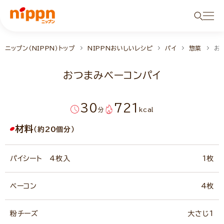
ニップン（NIPPN）トップ
NIPPNおいしいレシピ
パイ
惣菜
お
おつまみベーコンパイ
30
721
分
kcal
材料
（約20個分）
パイシート 4枚入
1枚
ベーコン
4枚
粉チーズ
大さじ1