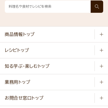
商品情報トップ
常温食品
レシピトップ
冷凍食品
商品から選ぶ
健康食品・他
知る学ぶ・楽しむトップ
料理から選ぶ
商品ブランド
知る学ぶ
作り方動画
新商品・リニューアル商品
業務用トップ
楽しむ
基本のレシピ
通販サイト一覧
商品カテゴリ
ふっくらパンをつくりましょう
みなさまのレシピはこちら
お問合せ窓口トップ
パンフレット一覧
小麦を育てよう