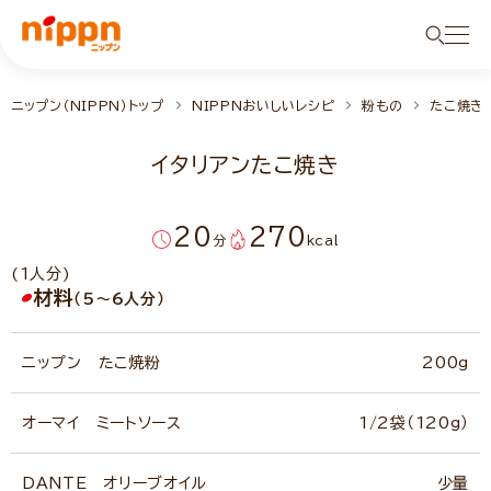
ニップン（NIPPN）トップ
NIPPNおいしいレシピ
粉もの
たこ焼き
イタリアンたこ焼き
20
270
分
kcal
(1人分)
材料
（5～6人分）
ニップン たこ焼粉
200g
オーマイ ミートソース
1/2袋（120g）
DANTE オリーブオイル
少量