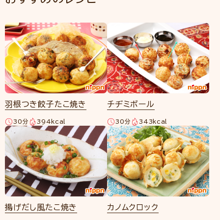
羽根つき餃子たこ焼き
チヂミボール
30分
394kcal
30分
343kcal
揚げだし風たこ焼き
カノムクロック