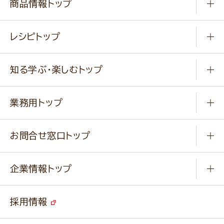
商品情報トップ
常温食品
レシピトップ
冷凍食品
商品から選ぶ
健康食品・他
知る学ぶ・楽しむトップ
料理から選ぶ
商品ブランド
知る学ぶ
作り方動画
新商品・リニューアル商品
業務用トップ
楽しむ
基本のレシピ
通販サイト一覧
商品カテゴリ
ふっくらパンをつくりましょう
みなさまのレシピはこちら
お問合せ窓口トップ
パンフレット一覧
小麦を育てよう
Q & A
ニップンの
アマニ 業務用サイト
キャンペーン
企業情報トップ
よくあるご質問
ソイルプロブランドサイト
ご挨拶
改善事例
ベジカフェブランドサイト
採用情報
会社概要
家庭用商品のお問合せ