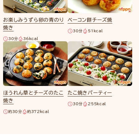
お楽しみうずら卵の青のり
ベーコン餅チーズ焼
焼き
30分
51kcal
30分
36kcal
ほうれん草とチーズのたこ
たこ焼きパーティー
焼き
30分
255kcal
約30分
約372kcal