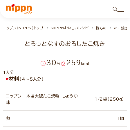
ニップン（NIPPN）トップ
NIPPNおいしいレシピ
粉もの
たこ焼き
とろっとなすのおろしたこ焼き
30
259
分
kcal
1人分
材料
（4～5人分）
ニップン 本場大阪たこ焼粉 しょうゆ
1/2袋（250g）
味
卵
1個