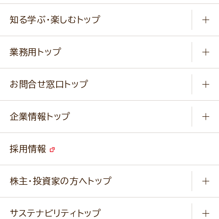
商品から選ぶ
健康食品・他
知る学ぶ・楽しむトップ
料理から選ぶ
商品ブランド
知る学ぶ
作り方動画
新商品・リニューアル商品
業務用トップ
楽しむ
基本のレシピ
通販サイト一覧
商品カテゴリ
ふっくらパンをつくりましょう
みなさまのレシピはこちら
お問合せ窓口トップ
パンフレット一覧
小麦を育てよう
Q & A
ニップンの
アマニ 業務用サイト
キャンペーン
企業情報トップ
よくあるご質問
ソイルプロブランドサイト
ご挨拶
改善事例
ベジカフェブランドサイト
採用情報
会社概要
家庭用商品のお問合せ
事業紹介
業務用商品のお問合せ
株主・投資家の方へトップ
会社紹介ムービー
IRニュース
経営理念・経営方針・
行動規範・行動指針
サステナビリティトップ