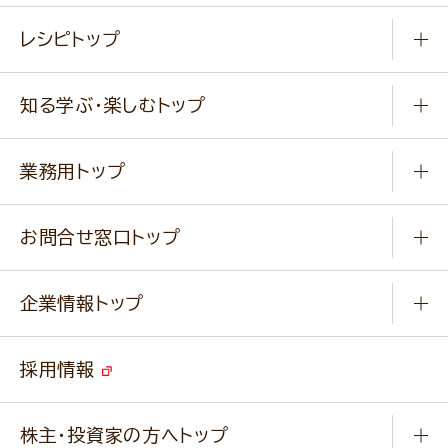
常温食品
レシピトップ
冷凍食品
商品から選ぶ
健康食品・他
知る学ぶ・楽しむトップ
料理から選ぶ
商品ブランド
知る学ぶ
作り方動画
新商品・リニューアル商品
業務用トップ
楽しむ
基本のレシピ
通販サイト一覧
商品カテゴリ
ふっくらパンをつくりましょう
みなさまのレシピはこちら
お問合せ窓口トップ
パンフレット一覧
小麦を育てよう
Q & A
ニップンの
アマニ 業務用サイト
キャンペーン
企業情報トップ
よくあるご質問
ソイルプロブランドサイト
ご挨拶
改善事例
ベジカフェブランドサイト
採用情報
会社概要
家庭用商品のお問合せ
事業紹介
業務用商品のお問合せ
株主・投資家の方へトップ