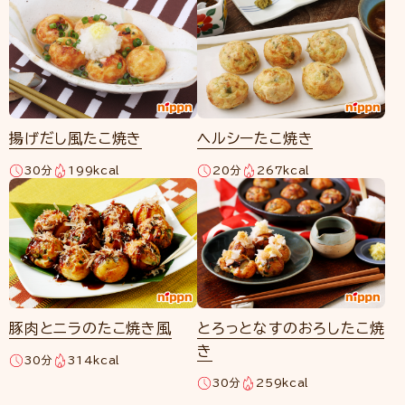
揚げだし風たこ焼き
ヘルシーたこ焼き
30分
199kcal
20分
267kcal
豚肉とニラのたこ焼き風
とろっとなすのおろしたこ焼
き
30分
314kcal
30分
259kcal