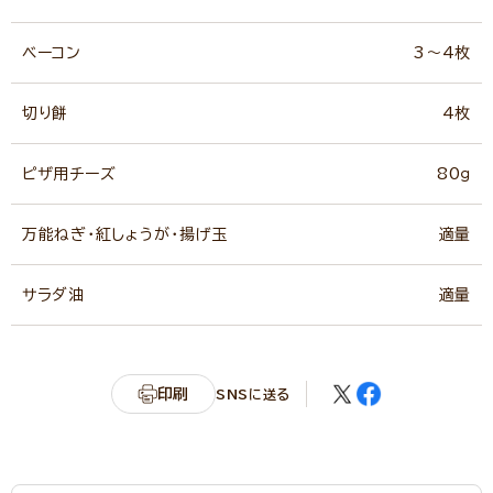
ベーコン
3～4枚
切り餅
4枚
ピザ用チーズ
80ｇ
万能ねぎ・紅しょうが・揚げ玉
適量
サラダ油
適量
印刷
SNSに送る