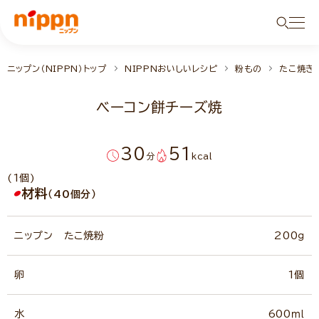
ニップン（NIPPN）トップ
NIPPNおいしいレシピ
粉もの
たこ焼き
ベーコン餅チーズ焼
30
51
分
kcal
(1個)
材料
（40個分）
ニップン たこ焼粉
200ｇ
卵
1個
水
600ｍｌ