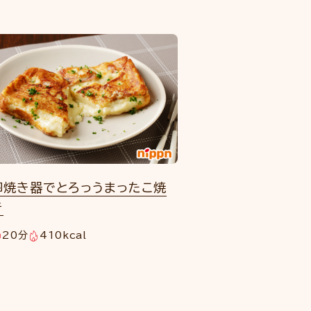
卵焼き器でとろっうまったこ焼
き
20分
410kcal