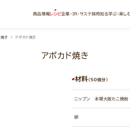
商品情報
レシピ
企業・IR・サステ
採用
知る学ぶ・楽し
こ焼き
アボカド焼き
アボカド焼き
材料
（50個分）
ニップン 本場大阪たこ焼粉
卵