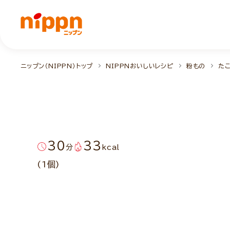
ニップン（NIPPN）トップ
NIPPNおいしいレシピ
粉もの
た
30
33
分
kcal
(1個)