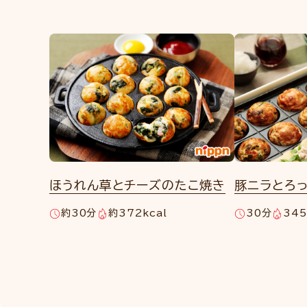
ほうれん草とチーズのたこ焼き
豚ニラとろ
約30分
約372kcal
30分
345