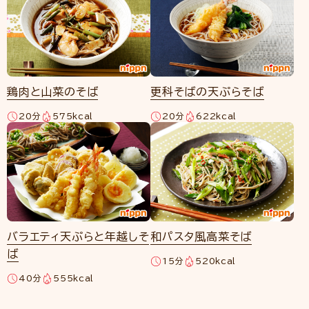
鶏肉と山菜のそば
更科そばの天ぷらそば
20分
575kcal
20分
622kcal
バラエティ天ぷらと年越しそ
和パスタ風高菜そば
ば
15分
520kcal
40分
555kcal