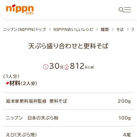
ニップン（NIPPN）トップ
NIPPNおいしいレシピ
麺類
そば
天
天ぷら盛り合わせと更科そば
30
812
分
kcal
(1人分）
材料
（2人分）
総本家更科堀井監修 更科そば
200g
ニップン 日本の天ぷら粉
100g
えび（天ぷら用）
4尾