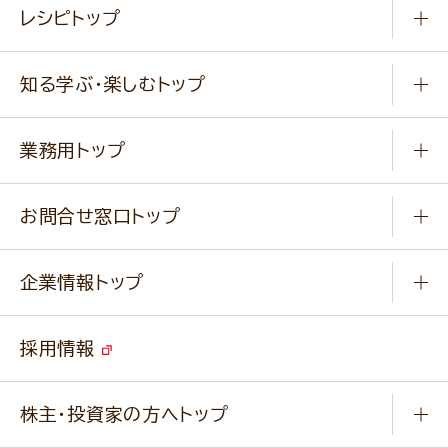
常温食品
レシピトップ
冷凍食品
商品から選ぶ
健康食品・他
知る学ぶ・楽しむトップ
料理から選ぶ
商品ブランド
知る学ぶ
作り方動画
新商品・リニューアル商品
業務用トップ
楽しむ
基本のレシピ
通販サイト一覧
商品カテゴリ
ふっくらパンをつくりましょう
みなさまのレシピはこちら
お問合せ窓口トップ
パンフレット一覧
小麦を育てよう
Q & A
ニップンの
アマニ 業務用サイト
キャンペーン
企業情報トップ
よくあるご質問
ソイルプロブランドサイト
ご挨拶
改善事例
ベジカフェブランドサイト
採用情報
会社概要
家庭用商品のお問合せ
事業紹介
業務用商品のお問合せ
株主・投資家の方へトップ
会社紹介ムービー