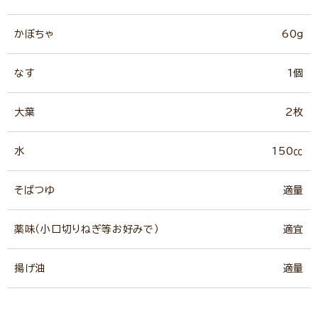
かぼちゃ
60g
なす
1個
大葉
2枚
水
150㏄
そばつゆ
適量
薬味（小口切りねぎ等お好みで）
適宜
揚げ油
適量