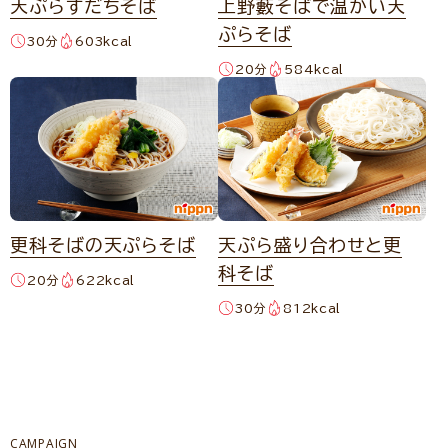
天ぷらすだちそば
上野藪そばで温かい天
ぷらそば
30分
603kcal
20分
584kcal
更科そばの天ぷらそば
天ぷら盛り合わせと更
科そば
20分
622kcal
30分
812kcal
CAMPAIGN