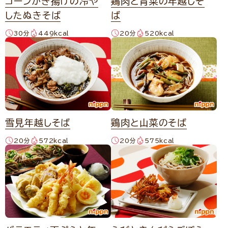
コーンかき揚げの冷や
鶏肉と青菜の年越しそ
したぬきそば
ば
30分
449kcal
20分
520kcal
雪見年越しそば
鶏肉と山菜のそば
20分
572kcal
20分
575kcal