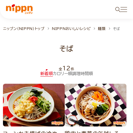
ニップン（NIPPN）トップ
NIPPNおいしいレシピ
麺類
そば
そば
12
全
件
新着順
カロリー順
調理時間順