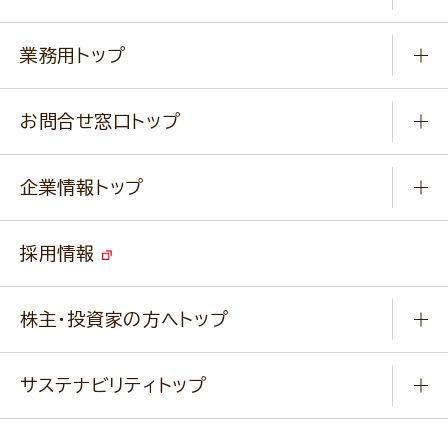
料理から選ぶ
商品ブランド
知る学ぶ
作り方動画
新商品・リニューアル商品
業務用トップ
楽しむ
基本のレシピ
通販サイト一覧
商品カテゴリ
ふっくらパンをつくりましょう
みなさまのレシピはこちら
お問合せ窓口トップ
パンフレット一覧
小麦を育てよう
Q & A
ニップンの
アマニ 業務用サイト
キャンペーン
企業情報トップ
よくあるご質問
ソイルプロブランドサイト
ご挨拶
改善事例
ベジカフェブランドサイト
採用情報
会社概要
家庭用商品のお問合せ
事業紹介
業務用商品のお問合せ
株主・投資家の方へトップ
会社紹介ムービー
IRニュース
経営理念・経営方針・
行動規範・行動指針
サステナビリティトップ
わかる！ニップン
ニップンの歴史
ニップンのサステナビリティ
財務ハイライト