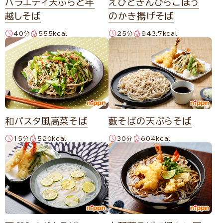
バラエティ天ぷらと年
えびときんぴらごぼう
越しそば
のかき揚げそば
40分
555kcal
25分
843.7kcal
和パスタ風高菜そば
藪そばの天ぷらそば
15分
520kcal
30分
604kcal