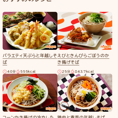
バラエティ天ぷらと年越しそ
えびときんぴらごぼうのか
ば
き揚げそば
40分
555kcal
25分
843.7kcal
コーンかき揚げの冷やした
鶏肉と青菜の年越しそば