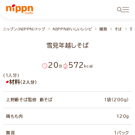
ニップン（NIPPN）トップ
NIPPNおいしいレシピ
麺類
そば
雪
雪見年越しそば
20
572
分
kcal
(1人分)
材料
（2人分）
上野藪そば監修 藪そば
1袋（200ｇ）
鶏もも肉
120ｇ
舞茸
1パック