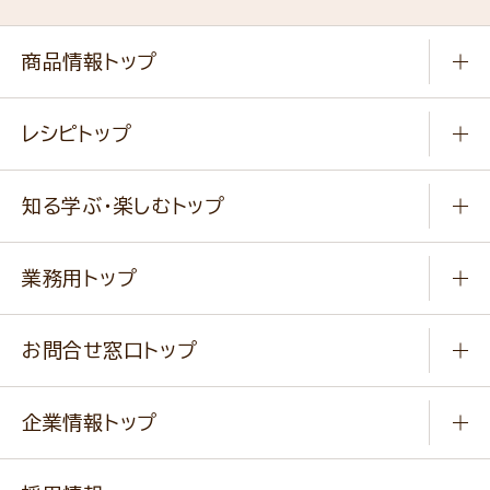
商品情報トップ
常温食品
レシピトップ
冷凍食品
商品から選ぶ
健康食品・他
知る学ぶ・楽しむトップ
料理から選ぶ
商品ブランド
知る学ぶ
作り方動画
新商品・リニューアル商品
業務用トップ
楽しむ
基本のレシピ
通販サイト一覧
商品カテゴリ
ふっくらパンをつくりましょう
みなさまのレシピはこちら
お問合せ窓口トップ
パンフレット一覧
小麦を育てよう
Q & A
ニップンの
アマニ 業務用サイト
キャンペーン
企業情報トップ
よくあるご質問
ソイルプロブランドサイト
ご挨拶
改善事例
ベジカフェブランドサイト