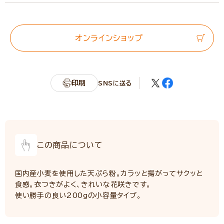
エネルギー
352kcal
たんぱく質
6.8g
脂質
1.5g
オンラインショップ
炭水化物
77.7g
カリウム
122mg
(参考値として分析)
印刷
SNSに送る
リン
107mg
(参考値として分析)
食塩相当量
0.5g
この商品について
国内産小麦を使用した天ぷら粉。カラッと揚がってサクッと
食感。衣つきがよく、きれいな花咲きです。
使い勝手の良い200gの小容量タイプ。