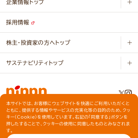
キャンペーン
企業情報トップ
よくあるご質問
ソイルプロブランドサイト
ご挨拶
改善事例
ベジカフェブランドサイト
採用情報
会社概要
家庭用商品のお問合せ
事業紹介
業務用商品のお問合せ
株主・投資家の方へトップ
会社紹介ムービー
IRニュース
経営理念・経営方針・
行動規範・行動指針
サステナビリティトップ
わかる！ニップン
ニップンの歴史
ニップンのサステナビリティ
財務ハイライト
主要関係会社/海外現地法人
基本方針
IR情報
事業場・工場一覧
環境
IRライブラリ
本サイトでは、お客様にウェブサイトを快適にご利用いただくと
プライバシーポリシー
ともに、提供する情報やサービスの充実化等の目的のため、クッ
社会
株主総会・株式関連情報／社債・格付情報
クッキーポリシー
キー（Cookie）を使用しています。右記の「同意する」ボタンを
動作環境について
食育への取り組み
押したすることで、クッキーの使用に同意したものとみなされま
よくいただくご質問
ソーシャルメディアガイドライン
す。
サイトマップ