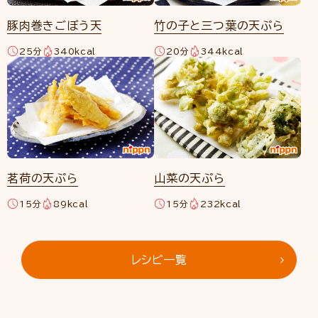
豚肉巻きごぼう天
竹の子と三つ葉の天ぷら
25分
340kcal
20分
344kcal
茗荷の天ぷら
山菜の天ぷら
15分
89kcal
15分
232kcal
レシピ一覧