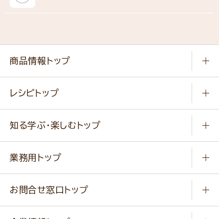
商品情報トップ
常温食品
レシピトップ
冷凍食品
商品から選ぶ
健康食品・他
知る学ぶ・楽しむトップ
料理から選ぶ
商品ブランド
知る学ぶ
作り方動画
新商品・リニューアル商品
業務用トップ
楽しむ
基本のレシピ
通販サイト一覧
商品カテゴリ
ふっくらパンをつくりましょう
みなさまのレシピはこちら
お問合せ窓口トップ
パンフレット一覧
小麦を育てよう
Q & A
ニップンの
アマニ 業務用サイト