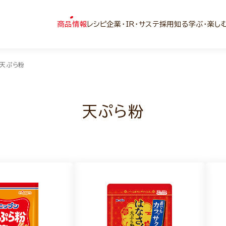
商品情報
レシピ
企業・IR・サステ
採用
知る学ぶ・楽し
天ぷら粉
天ぷら粉