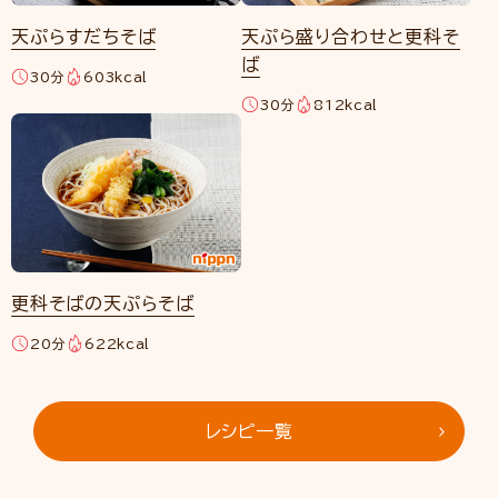
天ぷらすだちそば
天ぷら盛り合わせと更科そ
ば
30分
603kcal
30分
812kcal
更科そばの天ぷらそば
20分
622kcal
レシピ一覧