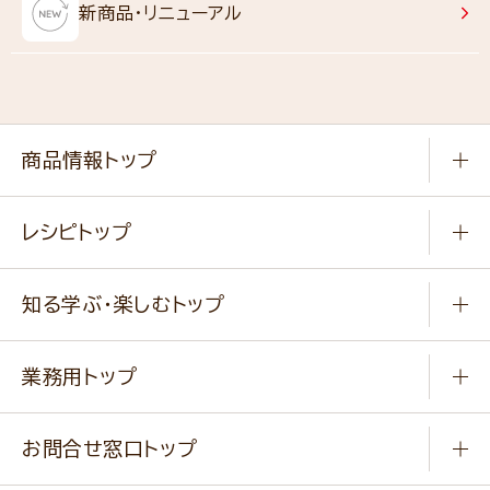
新商品・リニューアル
商品情報トップ
常温食品
レシピトップ
冷凍食品
商品から選ぶ
健康食品・他
知る学ぶ・楽しむトップ
料理から選ぶ
商品ブランド
知る学ぶ
作り方動画
新商品・リニューアル商品
業務用トップ
楽しむ
基本のレシピ
通販サイト一覧
商品カテゴリ
ふっくらパンをつくりましょう
みなさまのレシピはこちら
お問合せ窓口トップ
パンフレット一覧
小麦を育てよう