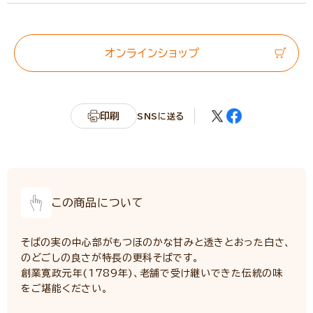
エネルギー
345kcal
たんぱく質
5.6g
脂質
1.0g
オンラインショップ
炭水化物
78.3g
カリウム
106mg
リン
44mg
印刷
SNSに送る
食塩相当量
2.4g
サンプル品分析による推定値
（詳細「ニップン栄養情報サイト」へ）
この商品について
そばの実の中心部がもつほのかな甘みと透きとおった白さ、
のどごしの良さが特長の更科そばです。
創業寛政元年(1789年)、老舗で受け継いできた伝統の味
をご堪能ください。