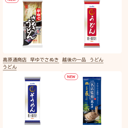
高原通商店 早ゆでさぬき
越後の一品 うどん
うどん
NEW