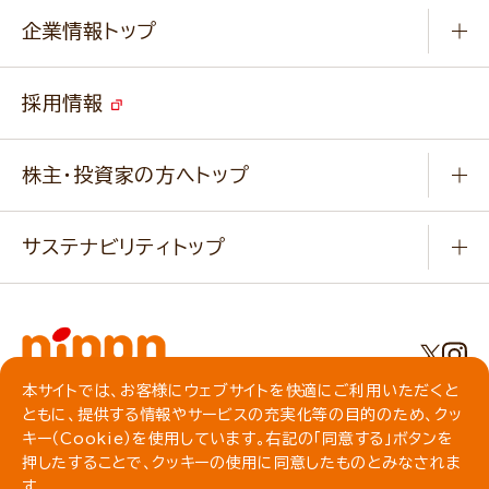
Q & A
ニップンの
アマニ 業務用サイト
キャンペーン
企業情報トップ
よくあるご質問
ソイルプロブランドサイト
ご挨拶
改善事例
ベジカフェブランドサイト
採用情報
会社概要
家庭用商品のお問合せ
事業紹介
業務用商品のお問合せ
株主・投資家の方へトップ
会社紹介ムービー
IRニュース
経営理念・経営方針・
行動規範・行動指針
サステナビリティトップ
わかる！ニップン
ニップンの歴史
ニップンのサステナビリティ
財務ハイライト
主要関係会社/海外現地法人
基本方針
IR情報
事業場・工場一覧
環境
IRライブラリ
本サイトでは、お客様にウェブサイトを快適にご利用いただくと
プライバシーポリシー
ともに、提供する情報やサービスの充実化等の目的のため、クッ
社会
株主総会・株式関連情報／社債・格付情報
クッキーポリシー
キー（Cookie）を使用しています。右記の「同意する」ボタンを
動作環境について
食育への取り組み
押したすることで、クッキーの使用に同意したものとみなされま
よくいただくご質問
ソーシャルメディアガイドライン
す。