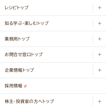
常温食品
レシピトップ
冷凍食品
商品から選ぶ
健康食品・他
知る学ぶ・楽しむトップ
料理から選ぶ
商品ブランド
知る学ぶ
作り方動画
新商品・リニューアル商品
業務用トップ
楽しむ
基本のレシピ
通販サイト一覧
商品カテゴリ
ふっくらパンをつくりましょう
みなさまのレシピはこちら
お問合せ窓口トップ
パンフレット一覧
小麦を育てよう
Q & A
ニップンの
アマニ 業務用サイト
キャンペーン
企業情報トップ
よくあるご質問
ソイルプロブランドサイト
ご挨拶
改善事例
ベジカフェブランドサイト
採用情報
会社概要
家庭用商品のお問合せ
事業紹介
業務用商品のお問合せ
株主・投資家の方へトップ