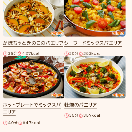
かぼちゃときのこのパエリア
シーフードミックスパエリア
35分
427kcal
30分
353kcal
ホットプレートでミックスパ
牡蠣のパエリア
エリア
35分
357kcal
40分
647kcal