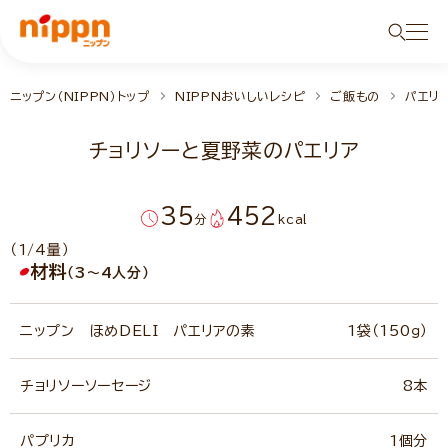
ニップン（NIPPN）トップ
NIPPNおいしいレシピ
ご飯もの
パエリ
チョリソーと夏野菜のパエリア
35
452
分
kcal
（1/4量）
材料
（3～4人分）
ニップン ほめDELI パエリアの素
1袋（150ｇ）
チョリソーソーセージ
8本
パプリカ
1個分