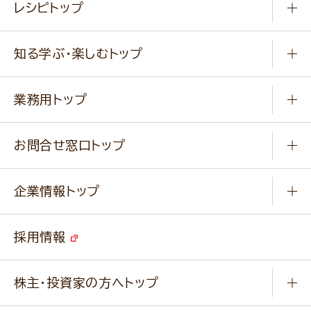
レシピトップ
冷凍食品
商品から選ぶ
健康食品・他
知る学ぶ・楽しむトップ
料理から選ぶ
商品ブランド
知る学ぶ
作り方動画
新商品・リニューアル商品
業務用トップ
楽しむ
基本のレシピ
通販サイト一覧
商品カテゴリ
ふっくらパンをつくりましょう
みなさまのレシピはこちら
お問合せ窓口トップ
パンフレット一覧
小麦を育てよう
Q & A
ニップンの
アマニ 業務用サイト
キャンペーン
企業情報トップ
よくあるご質問
ソイルプロブランドサイト
ご挨拶
改善事例
ベジカフェブランドサイト
採用情報
会社概要
家庭用商品のお問合せ
事業紹介
業務用商品のお問合せ
株主・投資家の方へトップ
会社紹介ムービー