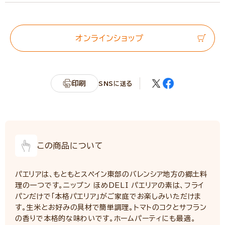
エネルギー
166kcal
たんぱく質
3.5g
脂質
11.7g
オンラインショップ
炭水化物
11.7g
カリウム
208.5mg
(参考値として分析)
印刷
SNSに送る
リン
54mg
(参考値として分析)
食塩相当量
6.7g
この商品について
パエリアは、もともとスペイン東部のバレンシア地方の郷土料
理の一つです。ニップン ほめDELI パエリアの素は、フライ
パンだけで「本格パエリア」がご家庭でお楽しみいただけま
す。生米とお好みの具材で簡単調理。トマトのコクとサフラン
の香りで本格的な味わいです。ホームパーティにも最適。