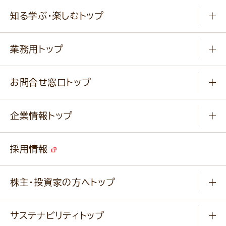
商品から選ぶ
健康食品・他
知る学ぶ・楽しむトップ
料理から選ぶ
商品ブランド
知る学ぶ
作り方動画
新商品・リニューアル商品
業務用トップ
楽しむ
基本のレシピ
通販サイト一覧
商品カテゴリ
ふっくらパンをつくりましょう
みなさまのレシピはこちら
お問合せ窓口トップ
パンフレット一覧
小麦を育てよう
Q & A
ニップンの
アマニ 業務用サイト
キャンペーン
企業情報トップ
よくあるご質問
ソイルプロブランドサイト
ご挨拶
改善事例
ベジカフェブランドサイト
採用情報
会社概要
家庭用商品のお問合せ
事業紹介
業務用商品のお問合せ
株主・投資家の方へトップ
会社紹介ムービー
IRニュース
経営理念・経営方針・
行動規範・行動指針
サステナビリティトップ
わかる！ニップン