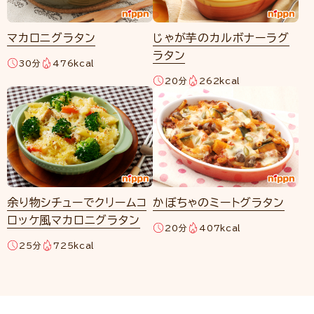
マカロニグラタン
じゃが芋のカルボナーラグ
ラタン
30分
476kcal
20分
262kcal
余り物シチューでクリームコ
かぼちゃのミートグラタン
ロッケ風マカロニグラタン
20分
407kcal
25分
725kcal