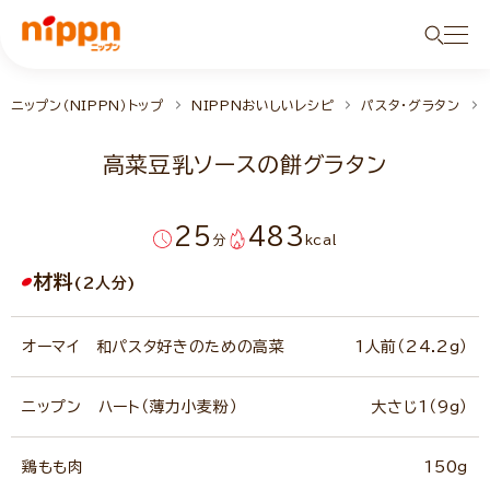
ニップン（NIPPN）トップ
NIPPNおいしいレシピ
パスタ・グラタン
高菜豆乳ソースの餅グラタン
25
483
分
kcal
材料
(2人分)
オーマイ 和パスタ好きのための高菜
1人前（24.2g）
ニップン ハート（薄力小麦粉）
大さじ1（9g）
鶏もも肉
150g