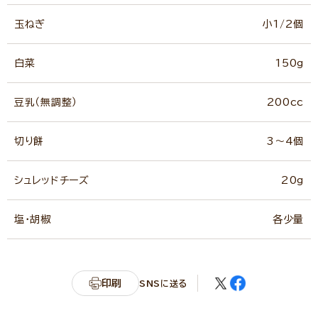
玉ねぎ
小1/2個
白菜
150g
豆乳（無調整）
200cc
切り餅
3～4個
シュレッドチーズ
20g
塩・胡椒
各少量
印刷
SNSに送る