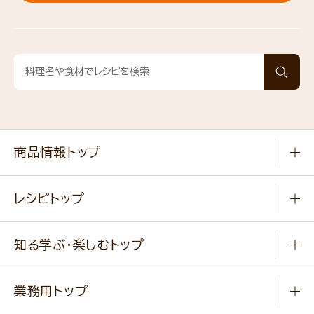
商品情報トップ
常温食品
レシピトップ
冷凍食品
商品から選ぶ
健康食品・他
知る学ぶ・楽しむトップ
料理から選ぶ
商品ブランド
知る学ぶ
作り方動画
新商品・リニューアル商品
業務用トップ
楽しむ
基本のレシピ
通販サイト一覧