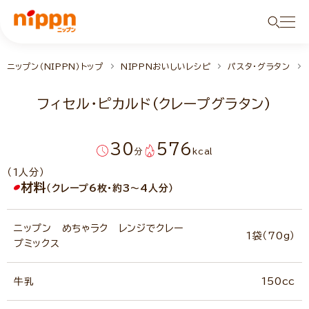
ニップン（NIPPN）トップ
NIPPNおいしいレシピ
パスタ・グラタン
フィセル・ピカルド（クレープグラタン）
30
576
分
kcal
（1人分）
材料
（クレープ6枚・約3～4人分）
ニップン めちゃラク レンジでクレー
1袋（70g）
プミックス
牛乳
150cc