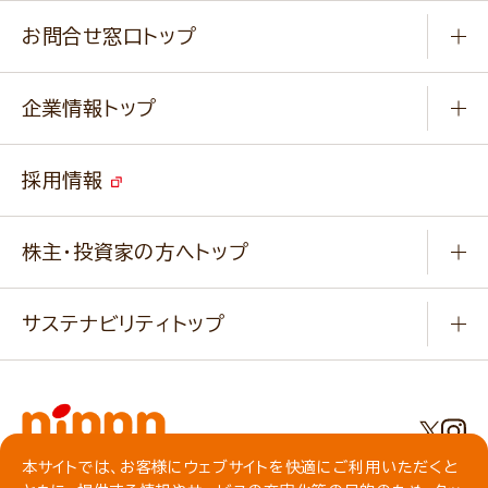
商品カテゴリ
ふっくらパンをつくりましょう
みなさまのレシピはこちら
お問合せ窓口トップ
パンフレット一覧
小麦を育てよう
Q & A
ニップンの
アマニ 業務用サイト
キャンペーン
企業情報トップ
よくあるご質問
ソイルプロブランドサイト
ご挨拶
改善事例
ベジカフェブランドサイト
採用情報
会社概要
家庭用商品のお問合せ
事業紹介
業務用商品のお問合せ
株主・投資家の方へトップ
会社紹介ムービー
IRニュース
経営理念・経営方針・
行動規範・行動指針
サステナビリティトップ
わかる！ニップン
ニップンの歴史
ニップンのサステナビリティ
財務ハイライト
主要関係会社/海外現地法人
基本方針
IR情報
事業場・工場一覧
環境
IRライブラリ
本サイトでは、お客様にウェブサイトを快適にご利用いただくと