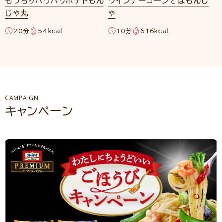
もっちりパリパリポテトもん
ウインナーコーンそばもんじ
じゃ丸
ゃ
20分
54kcal
10分
616kcal
CAMPAIGN
キャンペーン