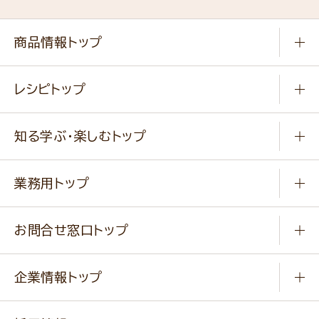
商品情報トップ
常温食品
レシピトップ
冷凍食品
商品から選ぶ
健康食品・他
知る学ぶ・楽しむトップ
料理から選ぶ
商品ブランド
知る学ぶ
作り方動画
新商品・リニューアル商品
業務用トップ
楽しむ
基本のレシピ
通販サイト一覧
商品カテゴリ
ふっくらパンをつくりましょう
みなさまのレシピはこちら
お問合せ窓口トップ
パンフレット一覧
小麦を育てよう
Q & A
ニップンの
アマニ 業務用サイト
キャンペーン
企業情報トップ
よくあるご質問
ソイルプロブランドサイト
ご挨拶
改善事例