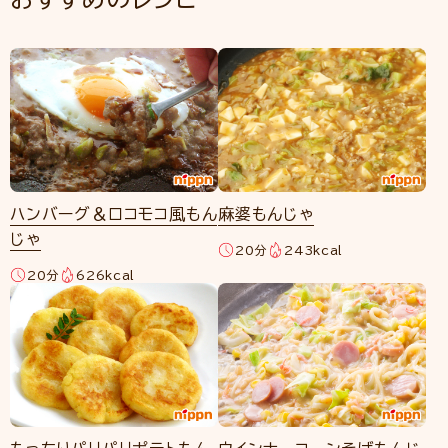
ハンバーグ＆ロコモコ風もん
麻婆もんじゃ
じゃ
20分
243kcal
20分
626kcal