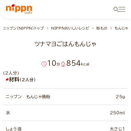
ニップン（NIPPN）トップ
NIPPNおいしいレシピ
粉もの
もんじゃ
ツナマヨごはんもんじゃ
10
854
分
kcal
(2人分)
材料
（2人分）
ニップン もんじゃ焼粉
25ｇ
水
250ｍｌ
しょう油
大さじ1