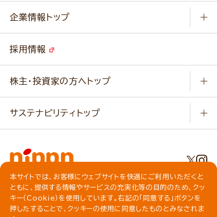
Q & A
ニップンの
アマニ 業務用サイト
キャンペーン
企業情報トップ
よくあるご質問
ソイルプロブランドサイト
ご挨拶
改善事例
ベジカフェブランドサイト
採用情報
会社概要
家庭用商品のお問合せ
事業紹介
業務用商品のお問合せ
株主・投資家の方へトップ
会社紹介ムービー
IRニュース
経営理念・経営方針・
行動規範・行動指針
サステナビリティトップ
わかる！ニップン
ニップンの歴史
ニップンのサステナビリティ
財務ハイライト
主要関係会社/海外現地法人
基本方針
IR情報
事業場・工場一覧
環境
IRライブラリ
本サイトでは、お客様にウェブサイトを快適にご利用いただくと
プライバシーポリシー
ともに、提供する情報やサービスの充実化等の目的のため、クッ
社会
株主総会・株式関連情報／社債・格付情報
クッキーポリシー
キー（Cookie）を使用しています。右記の「同意する」ボタンを
動作環境について
食育への取り組み
よくいただくご質問
押したすることで、クッキーの使用に同意したものとみなされま
ソーシャルメディアガイドライン