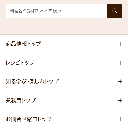
商品情報トップ
常温食品
レシピトップ
冷凍食品
商品から選ぶ
健康食品・他
知る学ぶ・楽しむトップ
料理から選ぶ
商品ブランド
知る学ぶ
作り方動画
新商品・リニューアル商品
業務用トップ
楽しむ
基本のレシピ
通販サイト一覧
商品カテゴリ
ふっくらパンをつくりましょう
みなさまのレシピはこちら
お問合せ窓口トップ
パンフレット一覧
小麦を育てよう