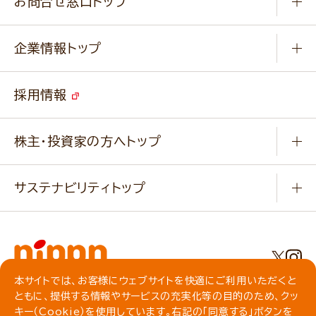
お問合せ窓口トップ
パンフレット一覧
小麦を育てよう
Q & A
ニップンの
アマニ 業務用サイト
キャンペーン
企業情報トップ
よくあるご質問
ソイルプロブランドサイト
ご挨拶
改善事例
ベジカフェブランドサイト
採用情報
会社概要
家庭用商品のお問合せ
事業紹介
業務用商品のお問合せ
株主・投資家の方へトップ
会社紹介ムービー
IRニュース
経営理念・経営方針・
行動規範・行動指針
サステナビリティトップ
わかる！ニップン
ニップンの歴史
ニップンのサステナビリティ
財務ハイライト
主要関係会社/海外現地法人
基本方針
IR情報
事業場・工場一覧
環境
IRライブラリ
本サイトでは、お客様にウェブサイトを快適にご利用いただくと
プライバシーポリシー
ともに、提供する情報やサービスの充実化等の目的のため、クッ
社会
株主総会・株式関連情報／社債・格付情報
クッキーポリシー
キー（Cookie）を使用しています。右記の「同意する」ボタンを