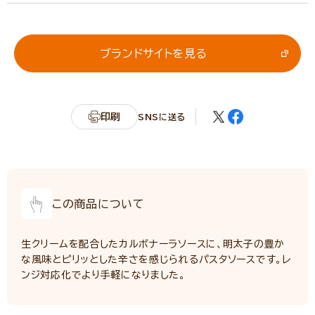
エネルギー
73kcal
たんぱく質
2.0g
脂質
5.0g
ブランドサイトを見る
炭水化物
5.1g
カリウム
42.9mg
リン
38.5mg
印刷
SNSに送る
食塩相当量
2.4g
サンプル品分析による推定値
この商品について
生クリームを配合したカルボナーラソースに、明太子の豊か
な風味とピリッとした辛さを感じられるパスタソースです。レ
ンジ対応化でより手軽になりました。