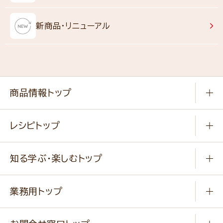
新商品・リニューアル
商品情報トップ
常温食品
レシピトップ
冷凍食品
商品から選ぶ
健康食品・他
知る学ぶ・楽しむトップ
料理から選ぶ
商品ブランド
知る学ぶ
作り方動画
新商品・リニューアル商品
業務用トップ
楽しむ
基本のレシピ
通販サイト一覧
商品カテゴリ
ふっくらパンをつくりましょう
みなさまのレシピはこちら