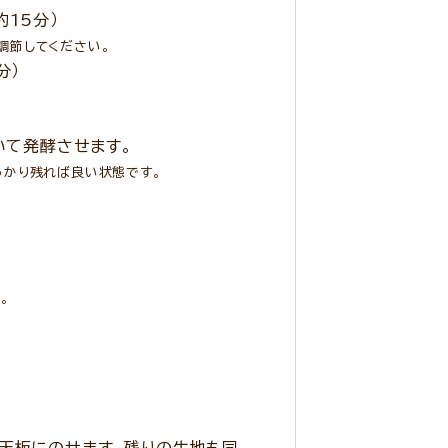
15分）
調節してください。
分）
いて発酵させます。
っかり残れば良い状態です。
。