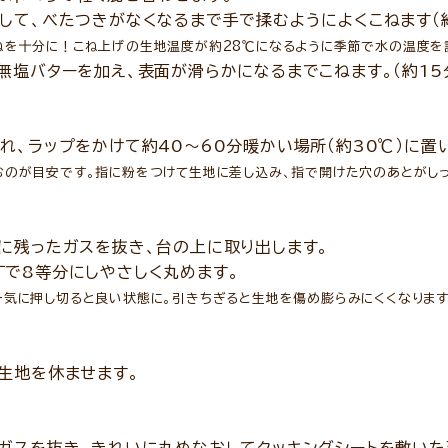
て、べたつきがなくなるまで手で揉むようによくこねます（約
を十分に！こね上げの生地温度が約28℃になるように季節で水の温度を
塩バターを加え、表面が滑らかになるまでこねます。（約15
、ラップをかけて約40～60分暖かい場所（約30℃）に置
のが目安です。指に粉をつけて生地に差し込み、指で開けた穴のあとがし
残ったガスを抜き、台の上に取り出します。
8等分にしやさしく丸めます。
気に押し切ると良い状態に。引きちぎると生地を傷め膨らみにくくなります
生地を休ませます。