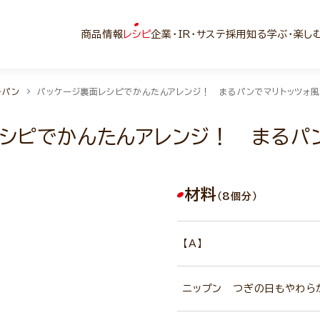
商品情報
レシピ
企業・IR・サステ
採用
知る学ぶ・楽し
子パン
パッケージ裏面レシピでかんたんアレンジ！ まるパンでマリトッツォ風
シピでかんたんアレンジ！ まるパ
材料
（8個分）
【A】
ニップン つぎの日もやわら