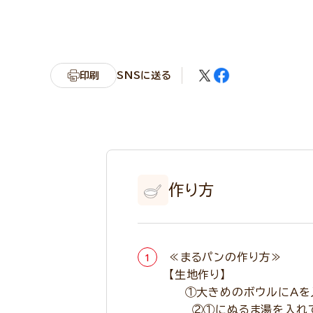
印刷
SNSに送る
作り方
≪まるパンの作り方≫
【生地作り】
①大きめのボウルにAを入
②①にぬるま湯を入れて