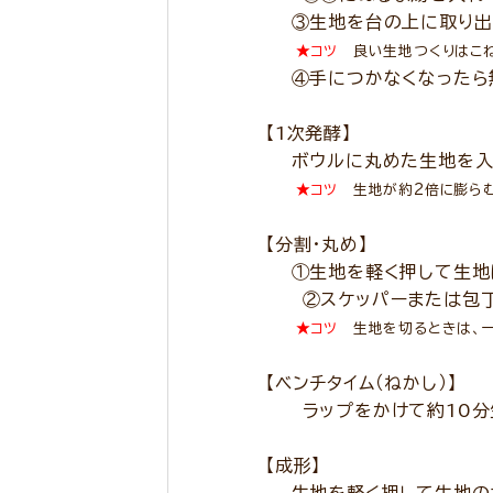
③生地を台の上に取り出し
★コツ
良い生地つくりはこね
④手につかなくなったら無
【1次発酵】
ボウルに丸めた生地を入れ
★コツ
生地が約2倍に膨らむ
【分割・丸め】
①生地を軽く押して生地に
②スケッパーまたは包丁で
★コツ
生地を切るときは、一
【ベンチタイム（ねかし）】
ラップをかけて約10分
【成形】