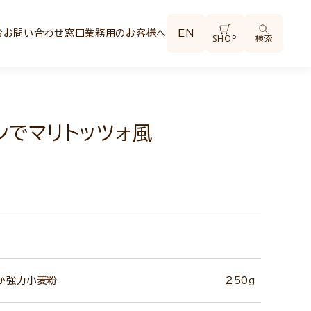
む
お問い合わせ窓口
業務用のお客様へ
EN
SHOP
検索
ンでマリトッツォ風
か強力小麦粉
250g