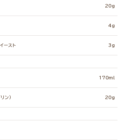
20g
4g
イースト
3g
170ml
リン）
20g