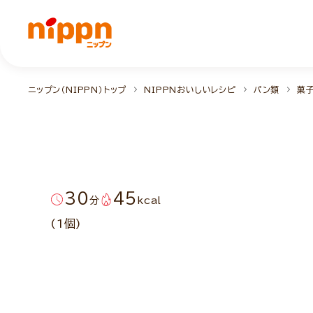
ニップン（NIPPN）トップ
NIPPNおいしいレシピ
パン類
菓
30
45
分
kcal
(1個)