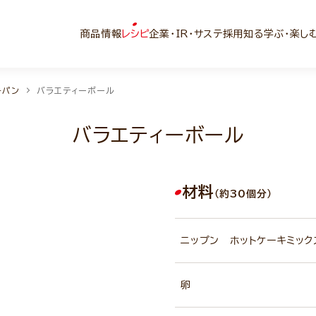
商品情報
レシピ
企業・IR・サステ
採用
知る学ぶ・楽し
子パン
バラエティーボール
バラエティーボール
材料
（約30個分）
ニップン ホットケーキミック
卵