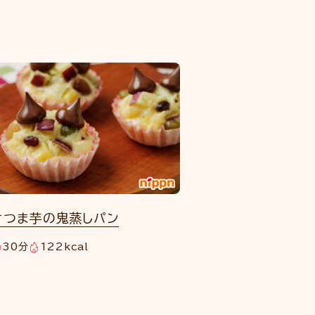
さつま芋の鬼蒸しパン
30分
122kcal