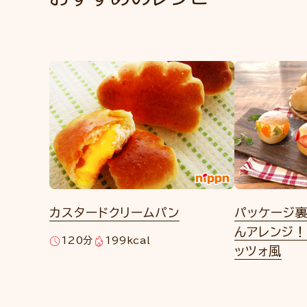
カスタードクリームパン
パッケージ
んアレンジ！
120分
199kcal
ッツォ風