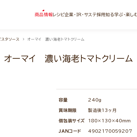
商品情報
レシピ
企業・IR・サステ
採用
知る学ぶ・楽し
パスタソース
オーマイ 濃い海老トマトクリーム
オーマイ 濃い海老トマトクリーム
容量
240g
賞味期限
製造後13ヶ月
個包装サイズ
180×130×40mm
JANコード
4902170059207