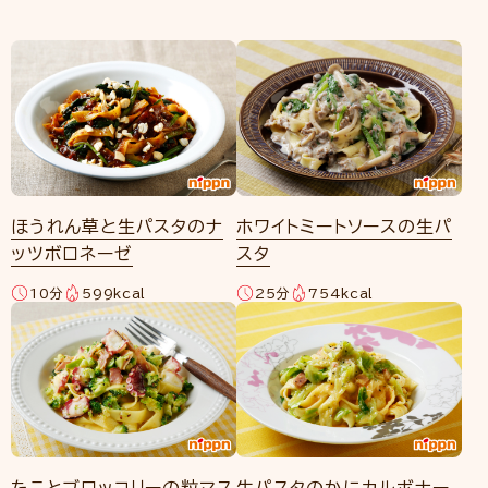
ほうれん草と生パスタのナ
ホワイトミートソースの生パ
ッツボロネーゼ
スタ
10分
599kcal
25分
754kcal