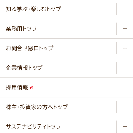
商品から選ぶ
健康食品・他
知る学ぶ・楽しむトップ
料理から選ぶ
商品ブランド
知る学ぶ
作り方動画
新商品・リニューアル商品
業務用トップ
楽しむ
基本のレシピ
通販サイト一覧
商品カテゴリ
ふっくらパンをつくりましょう
みなさまのレシピはこちら
お問合せ窓口トップ
パンフレット一覧
小麦を育てよう
Q & A
ニップンの
アマニ 業務用サイト
キャンペーン
企業情報トップ
よくあるご質問
ソイルプロブランドサイト
ご挨拶
改善事例
ベジカフェブランドサイト
採用情報
会社概要
家庭用商品のお問合せ
事業紹介
業務用商品のお問合せ
株主・投資家の方へトップ
会社紹介ムービー
IRニュース
経営理念・経営方針・
行動規範・行動指針
サステナビリティトップ
わかる！ニップン