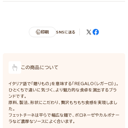
エネルギー
351kcal
たんぱく質
11.8g
脂質
1.5g
炭水化物
72.5g
印刷
SNSに送る
カリウム
159.5mg
リン
123.2mg
食塩相当量
1.9g
この商品について
イタリア語で「贈りもの」を意味する「REGALO（レガーロ）」。
ひとくちで違いに気づく、より魅力的な食卓を演出するブラ
ンドです。
原料、製法、形状にこだわり、贅沢もちもち食感を実現しまし
た。
フェットチーネは平らで幅広な麺で、ボロネーゼやカルボナー
ラなど濃厚なソースによく合います。