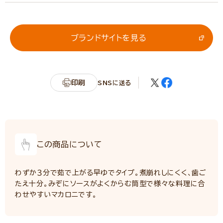
エネルギー
350kcal
たんぱく質
12.9g
脂質
1.8g
ブランドサイトを見る
炭水化物
73.1g
糖質
67.7g
食物繊維
5.4g
印刷
SNSに送る
食塩相当量
0g
この商品について
わずか３分で茹で上がる早ゆでタイプ。煮崩れしにくく、歯ご
たえ十分。みぞにソースがよくからむ筒型で様々な料理に合
わせやすいマカロニです。