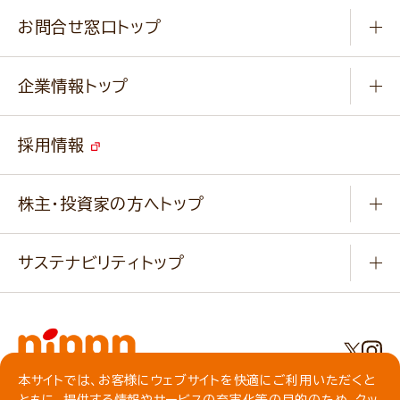
商品カテゴリ
ふっくらパンをつくりましょう
みなさまのレシピはこちら
お問合せ窓口トップ
パンフレット一覧
小麦を育てよう
Q & A
ニップンの
アマニ 業務用サイト
キャンペーン
企業情報トップ
よくあるご質問
ソイルプロブランドサイト
ご挨拶
改善事例
ベジカフェブランドサイト
採用情報
会社概要
家庭用商品のお問合せ
事業紹介
業務用商品のお問合せ
株主・投資家の方へトップ
会社紹介ムービー
IRニュース
経営理念・経営方針・
行動規範・行動指針
サステナビリティトップ
わかる！ニップン
ニップンの歴史
ニップンのサステナビリティ
財務ハイライト
主要関係会社/海外現地法人
基本方針
IR情報
事業場・工場一覧
環境
IRライブラリ
本サイトでは、お客様にウェブサイトを快適にご利用いただくと
プライバシーポリシー