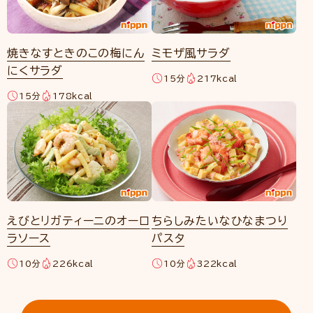
焼きなすときのこの梅にん
ミモザ風サラダ
にくサラダ
15分
217kcal
15分
178kcal
えびとリガティーニのオーロ
ちらしみたいなひなまつり
ラソース
パスタ
10分
226kcal
10分
322kcal