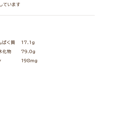
しています
んぱく質
17.1g
水化物
79.0g
ン
198mg