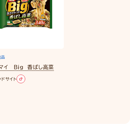
食品
マイ Ｂｉｇ 香ばし高菜
ンドサイト