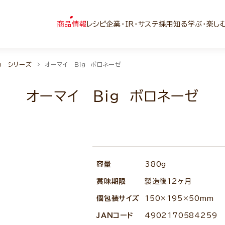
商品情報
レシピ
企業・IR・サステ
採用
知る学ぶ・楽し
g シリーズ
オーマイ Ｂｉｇ ボロネーゼ
オーマイ Ｂｉｇ ボロネーゼ
容量
380g
賞味期限
製造後12ヶ月
個包装サイズ
150×195×50mm
JANコード
4902170584259