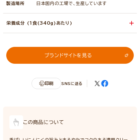
製造場所
日本国内の工場で、生産しています
栄養成分 (1食(340g)あたり)
エネルギー
510kcal
たんぱく質
12.2g
脂質
20.4g
ブランドサイトを見る
炭水化物
69.4g
カリウム
85mg
リン
133mg
印刷
SNSに送る
食塩相当量
3.0g
サンプル品分析による推定値
この商品について