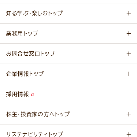
商品から選ぶ
健康食品・他
知る学ぶ・楽しむトップ
料理から選ぶ
商品ブランド
知る学ぶ
作り方動画
新商品・リニューアル商品
業務用トップ
楽しむ
基本のレシピ
通販サイト一覧
商品カテゴリ
ふっくらパンをつくりましょう
みなさまのレシピはこちら
お問合せ窓口トップ
パンフレット一覧
小麦を育てよう
Q & A
ニップンの
アマニ 業務用サイト
キャンペーン
企業情報トップ
よくあるご質問
ソイルプロブランドサイト
ご挨拶
改善事例
ベジカフェブランドサイト
採用情報
会社概要
家庭用商品のお問合せ
事業紹介
業務用商品のお問合せ
株主・投資家の方へトップ
会社紹介ムービー
IRニュース
経営理念・経営方針・
行動規範・行動指針
サステナビリティトップ