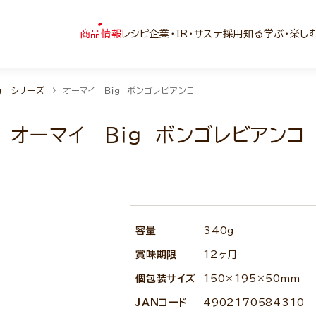
商品情報
レシピ
企業・IR・サステ
採用
知る学ぶ・楽し
g シリーズ
オーマイ Ｂｉｇ ボンゴレビアンコ
オーマイ Ｂｉｇ ボンゴレビアンコ
容量
340g
賞味期限
12ヶ月
個包装サイズ
150×195×50mm
JANコード
4902170584310