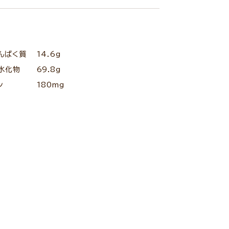
んぱく質
14.6g
水化物
69.8g
ン
180mg