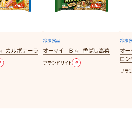
冷凍食品
冷凍
ｇ カルボナーラ
オーマイ Ｂｉｇ 香ばし高菜
オー
ロン
ブランドサイト
ブラ