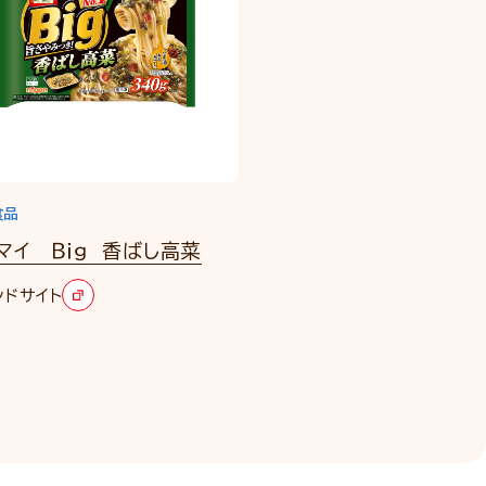
食品
マイ Ｂｉｇ 香ばし高菜
ンドサイト