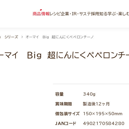
商品情報
レシピ
企業・IR・サステ
採用
知る学ぶ・楽し
g シリーズ
オーマイ Ｂｉｇ 超にんにくペペロンチーノ
ーマイ Ｂｉｇ 超にんにくペペロンチ
容量
340g
賞味期限
製造後12ヶ月
個包装サイズ
150×195×50mm
JANコード
4902170584280