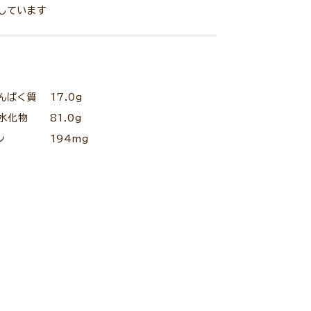
しています
んぱく質
17.0g
水化物
81.0g
ン
194mg