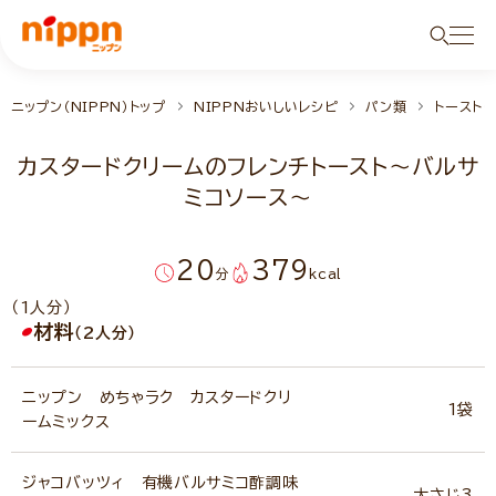
ニップン（NIPPN）トップ
NIPPNおいしいレシピ
パン類
トースト・
カスタードクリームのフレンチトースト～バルサ
ミコソース～
20
379
分
kcal
（1人分）
材料
（2人分）
ニップン めちゃラク カスタードクリ
1袋
ームミックス
ジャコバッツィ 有機バルサミコ酢調味
大さじ3