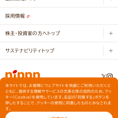
よくあるご質問
ソイルプロブランドサイト
ご挨拶
改善事例
ベジカフェブランドサイト
採用情報
会社概要
家庭用商品のお問合せ
事業紹介
業務用商品のお問合せ
株主・投資家の方へトップ
会社紹介ムービー
IRニュース
経営理念・経営方針・
行動規範・行動指針
サステナビリティトップ
わかる！ニップン
ニップンの歴史
ニップンのサステナビリティ
財務ハイライト
主要関係会社/海外現地法人
基本方針
IR情報
事業場・工場一覧
環境
IRライブラリ
本サイトでは、お客様にウェブサイトを快適にご利用いただくと
プライバシーポリシー
ともに、提供する情報やサービスの充実化等の目的のため、クッ
社会
株主総会・株式関連情報／社債・格付情報
クッキーポリシー
キー（Cookie）を使用しています。右記の「同意する」ボタンを
動作環境について
食育への取り組み
よくいただくご質問
押したすることで、クッキーの使用に同意したものとみなされま
ソーシャルメディアガイドライン
す。
サイトマップ