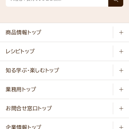
商品情報トップ
常温食品
レシピトップ
冷凍食品
商品から選ぶ
健康食品・他
知る学ぶ・楽しむトップ
料理から選ぶ
商品ブランド
知る学ぶ
作り方動画
新商品・リニューアル商品
業務用トップ
楽しむ
基本のレシピ
通販サイト一覧
商品カテゴリ
ふっくらパンをつくりましょう
みなさまのレシピはこちら
お問合せ窓口トップ
パンフレット一覧
小麦を育てよう
Q & A
ニップンの
アマニ 業務用サイト
キャンペーン
企業情報トップ