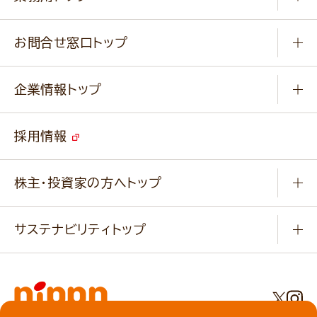
楽しむ
基本のレシピ
通販サイト一覧
商品カテゴリ
ふっくらパンをつくりましょう
みなさまのレシピはこちら
お問合せ窓口トップ
パンフレット一覧
小麦を育てよう
Q & A
ニップンの
アマニ 業務用サイト
キャンペーン
企業情報トップ
よくあるご質問
ソイルプロブランドサイト
ご挨拶
改善事例
ベジカフェブランドサイト
採用情報
会社概要
家庭用商品のお問合せ
事業紹介
業務用商品のお問合せ
株主・投資家の方へトップ
会社紹介ムービー
IRニュース
経営理念・経営方針・
行動規範・行動指針
サステナビリティトップ
わかる！ニップン
ニップンの歴史
ニップンのサステナビリティ
財務ハイライト
主要関係会社/海外現地法人
基本方針
IR情報
事業場・工場一覧
環境