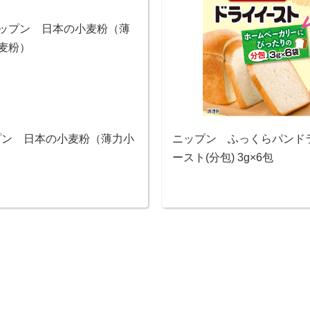
プン 日本の小麦粉（薄力小
ニップン ふっくらパンド
）
ースト(分包) 3g×6包