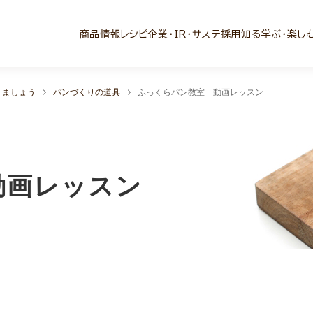
商品情報
レシピ
企業・IR・サステ
採用
知る学ぶ・楽し
りましょう
パンづくりの道具
ふっくらパン教室 動画レッスン
動画レッスン