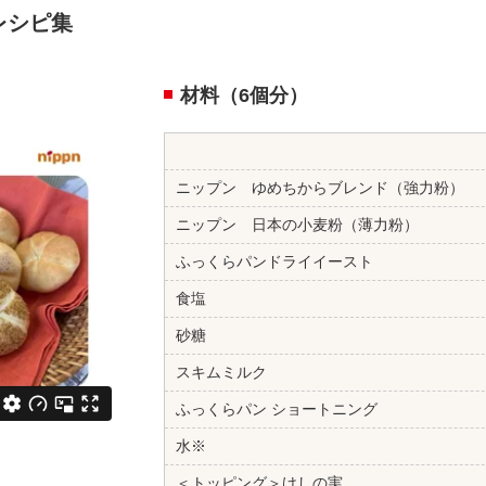
レシピ集
材料（6個分）
ニップン ゆめちからブレンド（強力粉）
ニップン 日本の小麦粉（薄力粉）
ふっくらパンドライイースト
食塩
砂糖
スキムミルク
ふっくらパン ショートニング
水※
＜トッピング＞けしの実