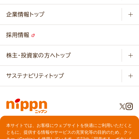
小麦を育てよう
Q & A
ニップンの
アマニ 業務用サイト
キャンペーン
企業情報トップ
よくあるご質問
ソイルプロブランドサイト
ご挨拶
改善事例
ベジカフェブランドサイト
採用情報
会社概要
家庭用商品のお問合せ
事業紹介
業務用商品のお問合せ
株主・投資家の方へトップ
会社紹介ムービー
IRニュース
経営理念・経営方針・
行動規範・行動指針
サステナビリティトップ
わかる！ニップン
ニップンの歴史
ニップンのサステナビリティ
財務ハイライト
主要関係会社/海外現地法人
基本方針
IR情報
事業場・工場一覧
環境
IRライブラリ
プライバシーポリシー
社会
本サイトでは、お客様にウェブサイトを快適にご利用いただくと
株主総会・株式関連情報／社債・格付情報
クッキーポリシー
ともに、提供する情報やサービスの充実化等の目的のため、クッ
食育への取り組み
よくいただくご質問
動作環境について