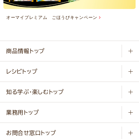
オーマイプレミアム ごほうびキャンペーン
商品情報トップ
常温食品
レシピトップ
冷凍食品
商品から選ぶ
健康食品・他
知る学ぶ・楽しむトップ
料理から選ぶ
商品ブランド
知る学ぶ
作り方動画
新商品・リニューアル商品
業務用トップ
楽しむ
基本のレシピ
通販サイト一覧
商品カテゴリ
ふっくらパンをつくりましょう
みなさまのレシピはこちら
お問合せ窓口トップ
パンフレット一覧