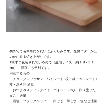
初めてでも簡単にきれいにふくらみます。発酵バターがほ
のかに香る焼き上がりです。
;
1枚ずつ包装されているので（生地サイズ 約１８×１１
cm）、保存にも便利です。
用意するもの
・チョコクロワッサン パイシート2枚・板チョコレート1
枚・溶き卵 適量
・おつまみスティックパイ パイシート2枚・卵（塗りた
まご）適量
・岩塩・ブラックペッパー・白ごま・黒ごま・塩など適量