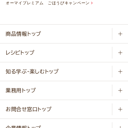
オーマイプレミアム ごほうびキャンペーン
商品情報トップ
常温食品
レシピトップ
冷凍食品
商品から選ぶ
健康食品・他
知る学ぶ・楽しむトップ
料理から選ぶ
商品ブランド
知る学ぶ
作り方動画
新商品・リニューアル商品
業務用トップ
楽しむ
基本のレシピ
通販サイト一覧
商品カテゴリ
ふっくらパンをつくりましょう
みなさまのレシピはこちら
お問合せ窓口トップ
パンフレット一覧
小麦を育てよう
Q & A
ニップンの
アマニ 業務用サイト
キャンペーン