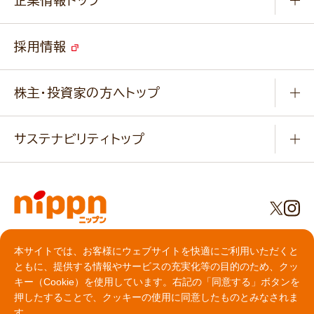
企業情報トップ
よくあるご質問
ソイルプロブランドサイト
ご挨拶
改善事例
ベジカフェブランドサイト
採用情報
会社概要
家庭用商品のお問合せ
事業紹介
業務用商品のお問合せ
株主・投資家の方へトップ
会社紹介ムービー
IRニュース
経営理念・経営方針・
行動規範・行動指針
サステナビリティトップ
わかる！ニップン
ニップンの歴史
ニップンのサステナビリティ
財務ハイライト
主要関係会社/海外現地法人
基本方針
IR情報
事業場・工場一覧
環境
IRライブラリ
プライバシーポリシー
社会
本サイトでは、お客様にウェブサイトを快適にご利用いただくと
株主総会・株式関連情報／社債・格付情報
クッキーポリシー
ともに、提供する情報やサービスの充実化等の目的のため、クッ
食育への取り組み
よくいただくご質問
動作環境について
キー（Cookie）を使用しています。右記の「同意する」ボタンを
ソーシャルメディアガイドライン
押したすることで、クッキーの使用に同意したものとみなされま
サイトマップ
す。