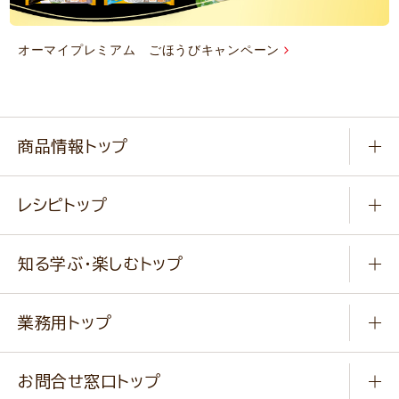
オーマイプレミアム ごほうびキャンペーン
商品情報トップ
常温食品
レシピトップ
冷凍食品
商品から選ぶ
健康食品・他
知る学ぶ・楽しむトップ
料理から選ぶ
商品ブランド
知る学ぶ
作り方動画
新商品・リニューアル商品
業務用トップ
楽しむ
基本のレシピ
通販サイト一覧
商品カテゴリ
ふっくらパンをつくりましょう
みなさまのレシピはこちら
お問合せ窓口トップ
パンフレット一覧