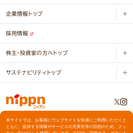
小麦を育てよう
Q & A
ニップンの
アマニ 業務用サイト
キャンペーン
企業情報トップ
よくあるご質問
ソイルプロブランドサイト
ご挨拶
改善事例
ベジカフェブランドサイト
採用情報
会社概要
家庭用商品のお問合せ
事業紹介
業務用商品のお問合せ
株主・投資家の方へトップ
会社紹介ムービー
IRニュース
経営理念・経営方針・
行動規範・行動指針
サステナビリティトップ
わかる！ニップン
ニップンの歴史
ニップンのサステナビリティ
財務ハイライト
主要関係会社/海外現地法人
基本方針
IR情報
事業場・工場一覧
環境
IRライブラリ
プライバシーポリシー
社会
本サイトでは、お客様にウェブサイトを快適にご利用いただくと
株主総会・株式関連情報／社債・格付情報
クッキーポリシー
ともに、提供する情報やサービスの充実化等の目的のため、クッ
食育への取り組み
よくいただくご質問
動作環境について