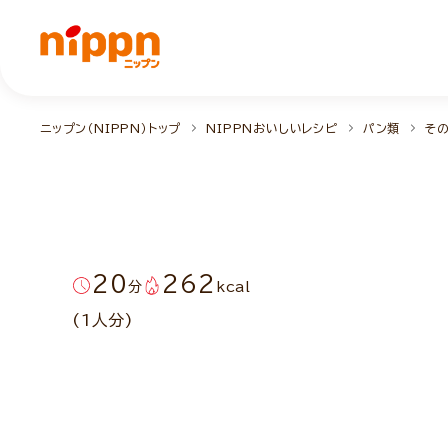
ニップン（NIPPN）トップ
NIPPNおいしいレシピ
パン類
そ
20
262
分
kcal
(1人分)