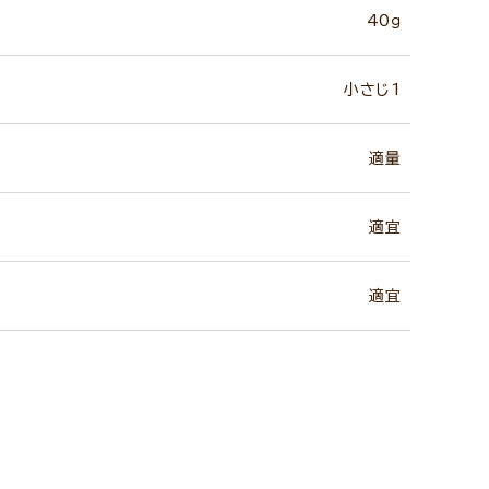
40ｇ
小さじ1
適量
適宜
適宜