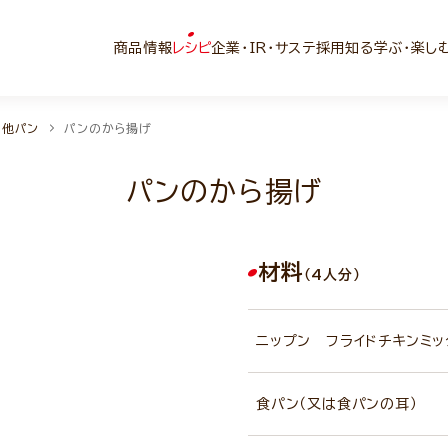
商品情報
レシピ
企業・IR・サステ
採用
知る学ぶ・楽し
の他パン
パンのから揚げ
パンのから揚げ
材料
（4人分）
ニップン フライドチキンミッ
食パン（又は食パンの耳）