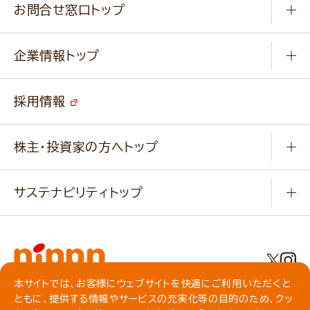
ふっくらパンをつくりましょう
みなさまのレシピはこちら
お問合せ窓口トップ
パンフレット一覧
小麦を育てよう
Q & A
ニップンの
アマニ 業務用サイト
キャンペーン
企業情報トップ
よくあるご質問
ソイルプロブランドサイト
ご挨拶
改善事例
ベジカフェブランドサイト
採用情報
会社概要
家庭用商品のお問合せ
事業紹介
業務用商品のお問合せ
株主・投資家の方へトップ
会社紹介ムービー
IRニュース
経営理念・経営方針・
行動規範・行動指針
サステナビリティトップ
わかる！ニップン
ニップンの歴史
ニップンのサステナビリティ
財務ハイライト
主要関係会社/海外現地法人
基本方針
IR情報
事業場・工場一覧
環境
IRライブラリ
本サイトでは、お客様にウェブサイトを快適にご利用いただくと
プライバシーポリシー
ともに、提供する情報やサービスの充実化等の目的のため、クッ
社会
株主総会・株式関連情報／社債・格付情報