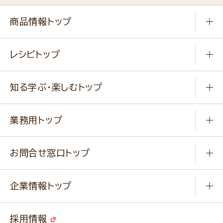
商品情報トップ
常温食品
レシピトップ
冷凍食品
商品から選ぶ
健康食品・他
知る学ぶ・楽しむトップ
料理から選ぶ
商品ブランド
知る学ぶ
作り方動画
新商品・リニューアル商品
業務用トップ
楽しむ
基本のレシピ
通販サイト一覧
商品カテゴリ
ふっくらパンをつくりましょう
みなさまのレシピはこちら
お問合せ窓口トップ
パンフレット一覧
小麦を育てよう
Q & A
ニップンの
アマニ 業務用サイト
キャンペーン
企業情報トップ
よくあるご質問
ソイルプロブランドサイト
ご挨拶
改善事例
ベジカフェブランドサイト
採用情報