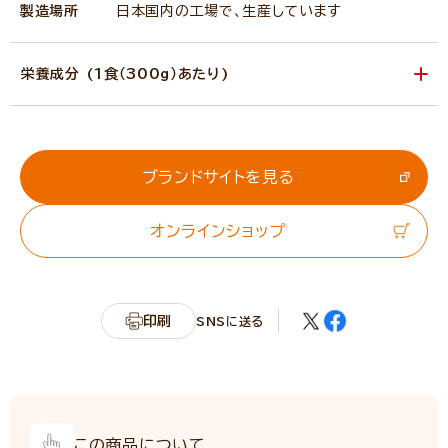
製造場所
日本国内の工場で、生産しています
栄養成分 (1食（300g）あたり)
エネルギー
407kcal
たんぱく質
8.4g
脂質
15.0g
ブランドサイトを見る
炭水化物
62.4g
オンラインショップ
カリウム
423.0mg
リン
129.0mg
食塩相当量
1.7g
印刷
SNSに送る
サンプル品分析による推定値
この商品について