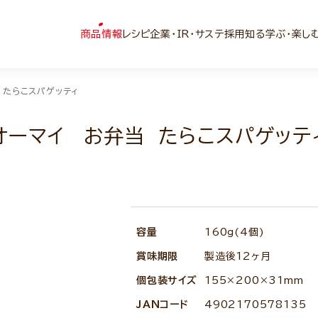
商品情報
レシピ
企業・IR・サステ
採用
知る学ぶ・楽し
 たらこスパゲッティ
オーマイ お弁当 たらこスパゲッテ
容量
160g(4個)
賞味期限
製造後12ヶ月
個包装サイズ
155×200×31mm
JANコード
4902170578135