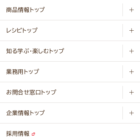
商品情報トップ
常温食品
レシピトップ
冷凍食品
商品から選ぶ
健康食品・他
知る学ぶ・楽しむトップ
料理から選ぶ
商品ブランド
知る学ぶ
作り方動画
新商品・リニューアル商品
業務用トップ
楽しむ
基本のレシピ
通販サイト一覧
商品カテゴリ
ふっくらパンをつくりましょう
みなさまのレシピはこちら
お問合せ窓口トップ
パンフレット一覧
小麦を育てよう
Q & A
ニップンの
アマニ 業務用サイト
キャンペーン
企業情報トップ
よくあるご質問
ソイルプロブランドサイト
ご挨拶
改善事例
ベジカフェブランドサイト
採用情報
会社概要