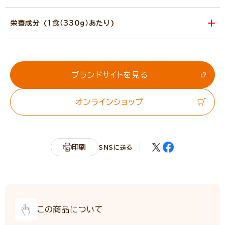
栄養成分 (1食（330g）あたり)
エネルギー
291kcal
たんぱく質
21.5g
脂質
5.3g
ブランドサイトを見る
炭水化物
40.5g
オンラインショップ
糖質
37.9g
食物繊維
2.6g
カリウム
257.4mg
印刷
SNSに送る
リン
181.5mg
食塩相当量
2.5g
サンプル品分析による推定値
この商品について