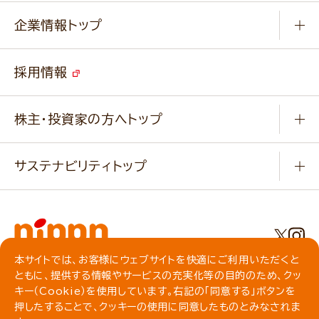
Q & A
ニップンの
アマニ 業務用サイト
キャンペーン
企業情報トップ
よくあるご質問
ソイルプロブランドサイト
ご挨拶
改善事例
ベジカフェブランドサイト
採用情報
会社概要
家庭用商品のお問合せ
事業紹介
業務用商品のお問合せ
株主・投資家の方へトップ
会社紹介ムービー
IRニュース
経営理念・経営方針・
行動規範・行動指針
サステナビリティトップ
わかる！ニップン
ニップンの歴史
ニップンのサステナビリティ
財務ハイライト
主要関係会社/海外現地法人
基本方針
IR情報
事業場・工場一覧
環境
IRライブラリ
本サイトでは、お客様にウェブサイトを快適にご利用いただくと
プライバシーポリシー
ともに、提供する情報やサービスの充実化等の目的のため、クッ
社会
株主総会・株式関連情報／社債・格付情報
クッキーポリシー
キー（Cookie）を使用しています。右記の「同意する」ボタンを
動作環境について
食育への取り組み
よくいただくご質問
押したすることで、クッキーの使用に同意したものとみなされま
ソーシャルメディアガイドライン