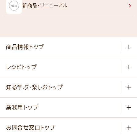
新商品・リニューアル
商品情報トップ
常温食品
レシピトップ
冷凍食品
商品から選ぶ
健康食品・他
知る学ぶ・楽しむトップ
料理から選ぶ
商品ブランド
知る学ぶ
作り方動画
新商品・リニューアル商品
業務用トップ
楽しむ
基本のレシピ
通販サイト一覧
商品カテゴリ
ふっくらパンをつくりましょう
みなさまのレシピはこちら
お問合せ窓口トップ
パンフレット一覧
小麦を育てよう