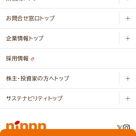
楽しむ
基本のレシピ
通販サイト一覧
商品カテゴリ
ふっくらパンをつくりましょう
みなさまのレシピはこちら
お問合せ窓口トップ
パンフレット一覧
小麦を育てよう
Q & A
ニップンの
アマニ 業務用サイト
キャンペーン
企業情報トップ
よくあるご質問
ソイルプロブランドサイト
ご挨拶
改善事例
ベジカフェブランドサイト
採用情報
会社概要
家庭用商品のお問合せ
事業紹介
業務用商品のお問合せ
株主・投資家の方へトップ
会社紹介ムービー
IRニュース
経営理念・経営方針・
行動規範・行動指針
サステナビリティトップ
わかる！ニップン
ニップンの歴史
ニップンのサステナビリティ
財務ハイライト
主要関係会社/海外現地法人
基本方針
IR情報
事業場・工場一覧
環境