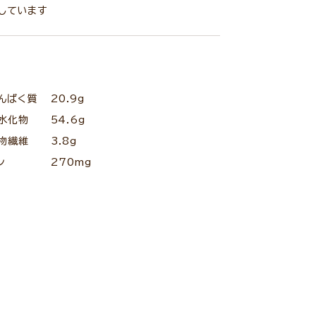
しています
んぱく質
20.9g
水化物
54.6g
物繊維
3.8g
ン
270mg