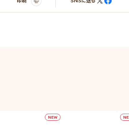
印刷
SNSに送る
NEW
N