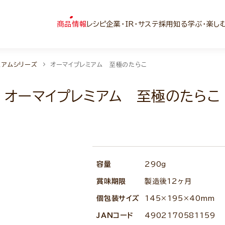
商品情報
レシピ
企業・IR・サステ
採用
知る学ぶ・楽し
ミアムシリーズ
オーマイプレミアム 至極のたらこ
オーマイプレミアム 至極のたらこ
容量
290g
賞味期限
製造後12ヶ月
個包装サイズ
145×195×40mm
JANコード
4902170581159