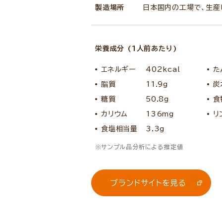
製造場所
日本国内の工場で、生産
栄養成分 (1人前あたり)
エネルギー
402kcal
た
脂質
11.9g
炭
糖質
50.8g
食
カリウム
136mg
リ
食塩相当量
3.3g
サンプル品分析による推定値
ブランドサイトを見る