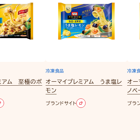
冷凍食品
冷凍
ミアム 至極のボ
オーマイプレミアム うま塩レ
オー
モン
ノベ
ブランドサイト
ブラ