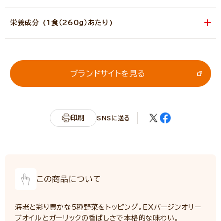
栄養成分 (1食（260g）あたり)
エネルギー
345kcal
たんぱく質
13.5g
脂質
10.4g
ブランドサイトを見る
炭水化物
51.5g
糖質
47.1g
食物繊維
4.4g
印刷
SNSに送る
カリウム
151mg
リン
172mg
食塩相当量
2.4g
この商品について
サンプル品分析による推定値
（詳細「ニップン栄養情報サイト」へ）
海老と彩り豊かな5種野菜をトッピング。EXバージンオリー
ブオイルとガーリックの香ばしさで本格的な味わい。