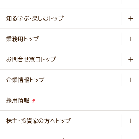
冷凍食品
商品から選ぶ
健康食品・他
知る学ぶ・楽しむトップ
料理から選ぶ
商品ブランド
知る学ぶ
作り方動画
新商品・リニューアル商品
業務用トップ
楽しむ
基本のレシピ
通販サイト一覧
商品カテゴリ
ふっくらパンをつくりましょう
みなさまのレシピはこちら
お問合せ窓口トップ
パンフレット一覧
小麦を育てよう
Q & A
ニップンの
アマニ 業務用サイト
キャンペーン
企業情報トップ
よくあるご質問
ソイルプロブランドサイト
ご挨拶
改善事例
ベジカフェブランドサイト
採用情報
会社概要
家庭用商品のお問合せ
事業紹介
業務用商品のお問合せ
株主・投資家の方へトップ
会社紹介ムービー
IRニュース