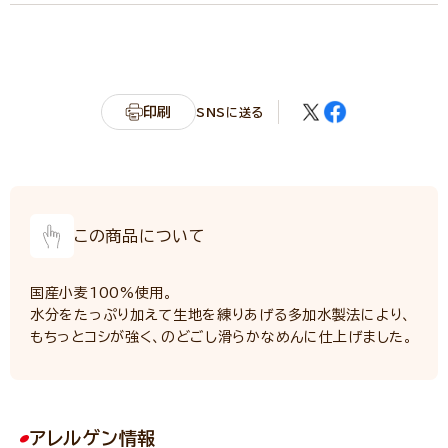
エネルギー
300kcal
たんぱく質
7.8g
脂質
1.2g
炭水化物
64.6g
印刷
SNSに送る
食塩相当量
4.1g
サンプル品分析による推定値
この商品について
国産小麦100%使用。
水分をたっぷり加えて生地を練りあげる多加水製法により、
もちっとコシが強く、のどごし滑らかなめんに仕上げました。
アレルゲン情報