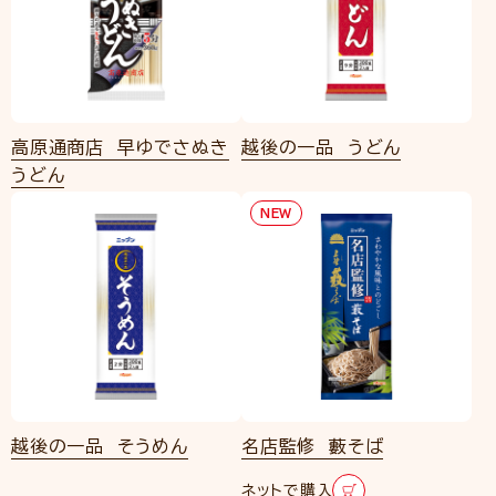
高原通商店 早ゆでさぬき
越後の一品 うどん
うどん
NEW
越後の一品 そうめん
名店監修 藪そば
ネットで購入