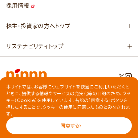
ご挨拶
改善事例
ベジカフェブランドサイト
採用情報
会社概要
家庭用商品のお問合せ
事業紹介
業務用商品のお問合せ
株主・投資家の方へトップ
会社紹介ムービー
IRニュース
経営理念・経営方針・
行動規範・行動指針
サステナビリティトップ
わかる！ニップン
ニップンの歴史
ニップンのサステナビリティ
財務ハイライト
主要関係会社/海外現地法人
基本方針
IR情報
事業場・工場一覧
環境
IRライブラリ
本サイトでは、お客様にウェブサイトを快適にご利用いただくと
プライバシーポリシー
ともに、提供する情報やサービスの充実化等の目的のため、クッ
社会
株主総会・株式関連情報／社債・格付情報
クッキーポリシー
キー（Cookie）を使用しています。右記の「同意する」ボタンを
動作環境について
食育への取り組み
押したすることで、クッキーの使用に同意したものとみなされま
よくいただくご質問
ソーシャルメディアガイドライン
す。
サイトマップ
同意する
© NIPPN CORPORATION All rights reserved.