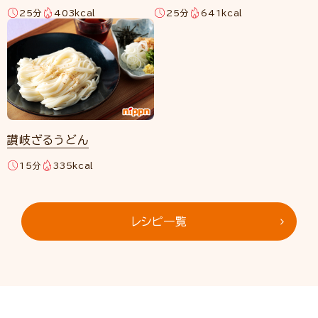
25分
403kcal
25分
641kcal
讃岐ざるうどん
15分
335kcal
レシピ一覧