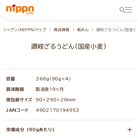
ニップン（NIPPN）トップ
商品情報
乾めん
讃岐ざるうどん(国産小
讃岐ざるうどん(国産小麦)
容量
360g（90g×4)
賞味期限
製造後19ヶ月
個包装サイズ
90×290×20mm
JANコード
4902170194953
栄養成分 (90gあたり)