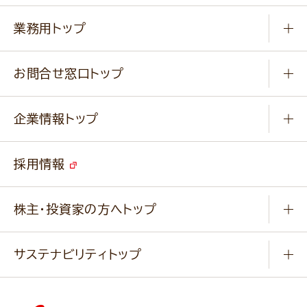
知る学ぶ
作り方動画
新商品・リニューアル商品
業務用トップ
楽しむ
基本のレシピ
通販サイト一覧
商品カテゴリ
ふっくらパンをつくりましょう
みなさまのレシピはこちら
お問合せ窓口トップ
パンフレット一覧
小麦を育てよう
Q & A
ニップンの
アマニ 業務用サイト
キャンペーン
企業情報トップ
よくあるご質問
ソイルプロブランドサイト
ご挨拶
改善事例
ベジカフェブランドサイト
採用情報
会社概要
家庭用商品のお問合せ
事業紹介
業務用商品のお問合せ
株主・投資家の方へトップ
会社紹介ムービー
IRニュース
経営理念・経営方針・
行動規範・行動指針
サステナビリティトップ
わかる！ニップン
ニップンの歴史
ニップンのサステナビリティ
財務ハイライト
主要関係会社/海外現地法人