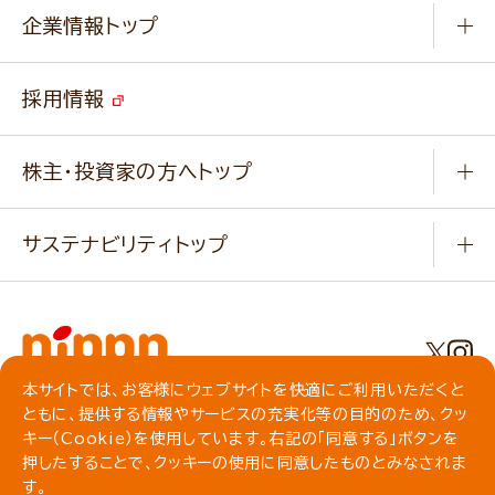
Q & A
ニップンの
アマニ 業務用サイト
キャンペーン
企業情報トップ
よくあるご質問
ソイルプロブランドサイト
ご挨拶
改善事例
ベジカフェブランドサイト
採用情報
会社概要
家庭用商品のお問合せ
事業紹介
業務用商品のお問合せ
株主・投資家の方へトップ
会社紹介ムービー
IRニュース
経営理念・経営方針・
行動規範・行動指針
サステナビリティトップ
わかる！ニップン
ニップンの歴史
ニップンのサステナビリティ
財務ハイライト
主要関係会社/海外現地法人
基本方針
IR情報
事業場・工場一覧
環境
IRライブラリ
本サイトでは、お客様にウェブサイトを快適にご利用いただくと
プライバシーポリシー
ともに、提供する情報やサービスの充実化等の目的のため、クッ
社会
株主総会・株式関連情報／社債・格付情報
クッキーポリシー
キー（Cookie）を使用しています。右記の「同意する」ボタンを
動作環境について
食育への取り組み
よくいただくご質問
押したすることで、クッキーの使用に同意したものとみなされま
ソーシャルメディアガイドライン
す。