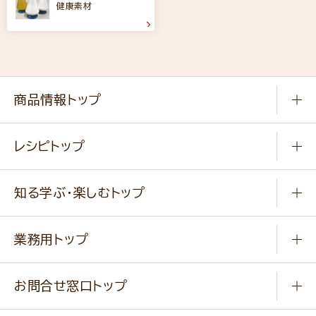
健康素材
商品情報トップ
常温食品
レシピトップ
冷凍食品
商品から選ぶ
健康食品・他
知る学ぶ・楽しむトップ
料理から選ぶ
商品ブランド
知る学ぶ
作り方動画
新商品・リニューアル商品
業務用トップ
楽しむ
基本のレシピ
通販サイト一覧
商品カテゴリ
ふっくらパンをつくりましょう
みなさまのレシピはこちら
お問合せ窓口トップ
パンフレット一覧
小麦を育てよう